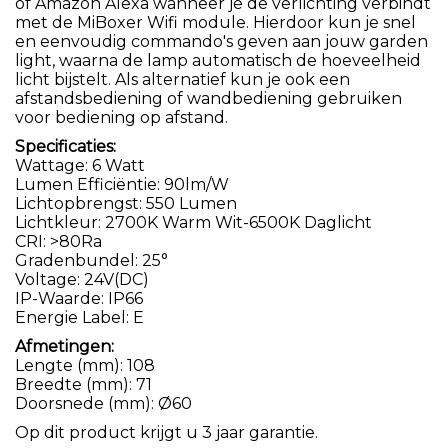
of Amazon Alexa wanneer je de verlichting verbindt
met de MiBoxer Wifi module. Hierdoor kun je snel
en eenvoudig commando's geven aan jouw garden
light, waarna de lamp automatisch de hoeveelheid
licht bijstelt. Als alternatief kun je ook een
afstandsbediening of wandbediening gebruiken
voor bediening op afstand.
Specificaties:
Wattage: 6 Watt
Lumen Efficiëntie: 90lm/W
Lichtopbrengst: 550 Lumen
Lichtkleur: 2700K Warm Wit-6500K Daglicht
CRI: >80Ra
Gradenbundel: 25°
Voltage: 24V(DC)
IP-Waarde: IP66
Energie Label: E
Afmetingen:
Lengte (mm): 108
Breedte (mm): 71
Doorsnede (mm): Ø60
Op dit product krijgt u 3 jaar garantie.