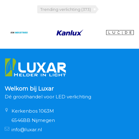
Trending verlichting
(373)
Welkom bij Luxar
Dé groothandel voor LED verlichting
Kerkenbos 1063M
6546BB Nijmegen
info@luxar.nl