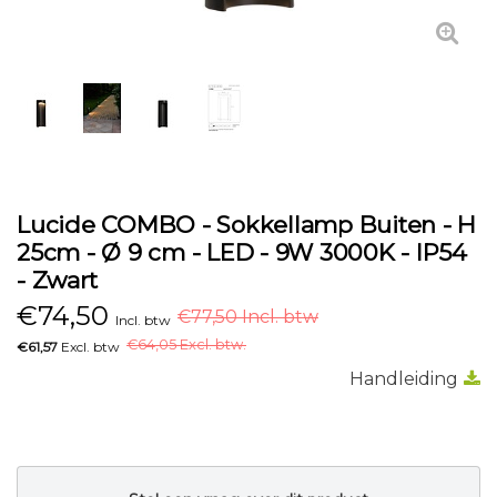
Lucide COMBO - Sokkellamp Buiten - H
25cm - Ø 9 cm - LED - 9W 3000K - IP54
- Zwart
€
74,50
€77,50 Incl. btw
Incl. btw
€
64,05 Excl. btw.
€61,57
Excl. btw
Handleiding