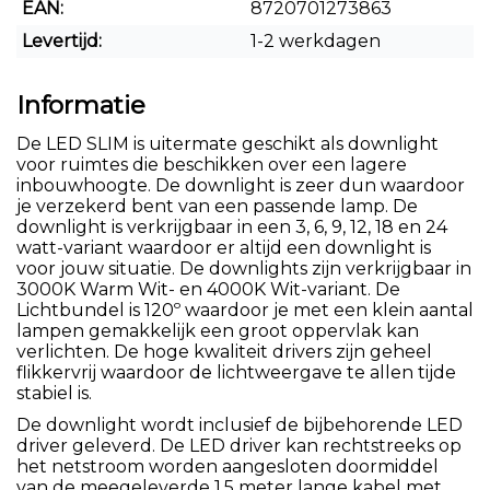
EAN:
8720701273863
Levertijd:
1-2 werkdagen
Informatie
De LED SLIM is uitermate geschikt als downlight
voor ruimtes die beschikken over een lagere
inbouwhoogte. De downlight is zeer dun waardoor
je verzekerd bent van een passende lamp. De
downlight is verkrijgbaar in een 3, 6, 9, 12, 18 en 24
watt-variant waardoor er altijd een downlight is
voor jouw situatie. De downlights zijn verkrijgbaar in
3000K Warm Wit- en 4000K Wit-variant. De
Lichtbundel is 120º waardoor je met een klein aantal
lampen gemakkelijk een groot oppervlak kan
verlichten. De hoge kwaliteit drivers zijn geheel
flikkervrij waardoor de lichtweergave te allen tijde
stabiel is.
De downlight wordt inclusief de bijbehorende LED
driver geleverd. De LED driver kan rechtstreeks op
het netstroom worden aangesloten doormiddel
van de meegeleverde 1.5 meter lange kabel met