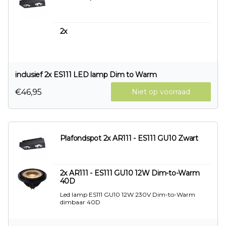
2x
inclusief 2x ES111 LED lamp Dim to Warm
€46,95
Niet op voorraad
Plafondspot 2x AR111 - ES111 GU10 Zwart
2x AR111 - ES111 GU10 12W Dim-to-Warm
40D
Led lamp ES111 GU10 12W 230V Dim-to-Warm
dimbaar 40D