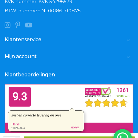
KVK nummer: KVK 54296579
BTW-nummer: NL001861710B75
Klantenservice
Mijn account
Klantbeoordelingen