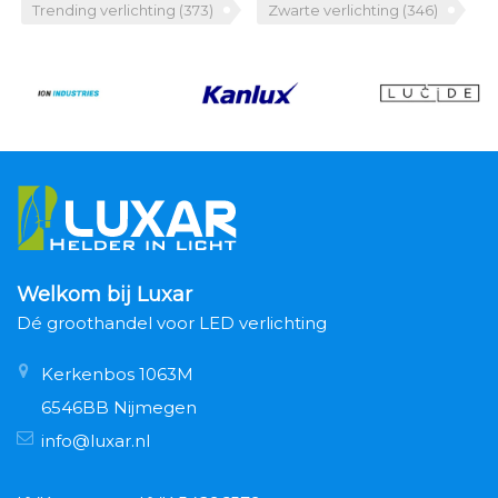
Trending verlichting
(373)
Zwarte verlichting
(346)
Welkom bij Luxar
Dé groothandel voor LED verlichting
Kerkenbos 1063M
6546BB Nijmegen
info@luxar.nl