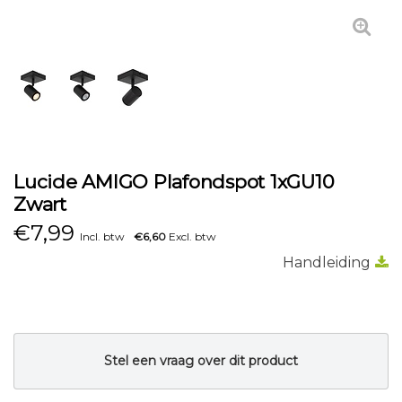
Lucide AMIGO Plafondspot 1xGU10
Zwart
€
7,99
Incl. btw
€6,60
Excl. btw
Handleiding
Stel een vraag over dit product