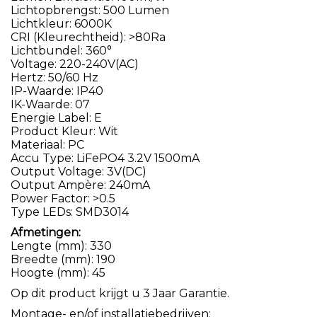
Lichtopbrengst: 500 Lumen
Lichtkleur: 6000K
CRI (Kleurechtheid): >80Ra
Lichtbundel: 360°
Voltage: 220-240V(AC)
Hertz: 50/60 Hz
IP-Waarde: IP40
IK-Waarde: 07
Energie Label: E
Product Kleur: Wit
Materiaal: PC
Accu Type: LiFePO4 3.2V 1500mA
Output Voltage: 3V(DC)
Output Ampère: 240mA
Power Factor: >0.5
Type LEDs: SMD3014
Afmetingen:
Lengte (mm): 330
Breedte (mm): 190
Hoogte (mm): 45
Op dit product krijgt u 3 Jaar Garantie.
Montage- en/of installatiebedrijven: