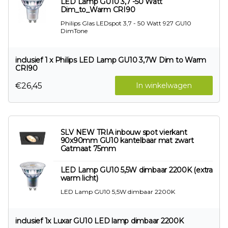
LED Lamp GU10 3,7 -50 Watt
Dim_to_Warm CRI90
Philips Glas LEDspot 3,7 - 50 Watt 927 GU10
DimTone
inclusief 1 x Philips LED Lamp GU10 3,7W Dim to Warm
CRI90
€26,45
In winkelwagen
SLV NEW TRIA inbouw spot vierkant
90x90mm GU10 kantelbaar mat zwart
Gatmaat 75mm
LED Lamp GU10 5,5W dimbaar 2200K (extra
warm licht)
LED Lamp GU10 5,5W dimbaar 2200K
inclusief 1x Luxar GU10 LED lamp dimbaar 2200K