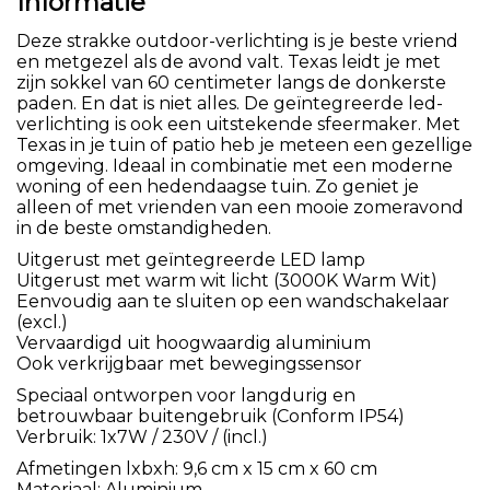
Informatie
Deze strakke outdoor-verlichting is je beste vriend
en metgezel als de avond valt. Texas leidt je met
zijn sokkel van 60 centimeter langs de donkerste
paden. En dat is niet alles. De geïntegreerde led-
verlichting is ook een uitstekende sfeermaker. Met
Texas in je tuin of patio heb je meteen een gezellige
omgeving. Ideaal in combinatie met een moderne
woning of een hedendaagse tuin. Zo geniet je
alleen of met vrienden van een mooie zomeravond
in de beste omstandigheden.
Uitgerust met geïntegreerde LED lamp
Uitgerust met warm wit licht (3000K Warm Wit)
Eenvoudig aan te sluiten op een wandschakelaar
(excl.)
Vervaardigd uit hoogwaardig aluminium
Ook verkrijgbaar met bewegingssensor
Speciaal ontworpen voor langdurig en
betrouwbaar buitengebruik (Conform IP54)
Verbruik: 1x7W / 230V / (incl.)
Afmetingen lxbxh: 9,6 cm x 15 cm x 60 cm
Materiaal: Aluminium