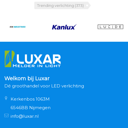
Trending verlichting
(373)
Welkom bij Luxar
Dé groothandel voor LED verlichting
Kerkenbos 1063M
6546BB Nijmegen
info@luxar.nl