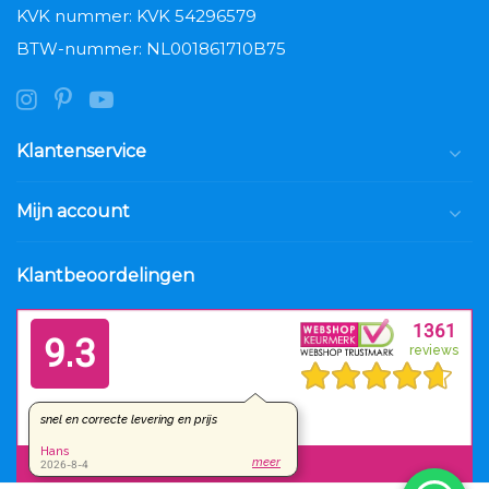
KVK nummer: KVK 54296579
BTW-nummer: NL001861710B75
Klantenservice
Mijn account
Klantbeoordelingen