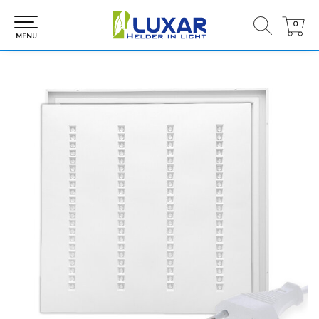
0
0
MENU