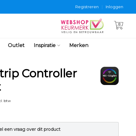
Registreren
|
Inloggen
0
Outlet
Inspiratie
Merken
rip Controller
t
l. btw
el een vraag over dit product