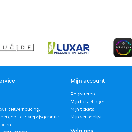
ervice
Mijn account
Registreren
Mijn bestellingen
kwaliteitverhouding,
Mijn tickets
ngen, en Laagsteprijsgarantie
Mijn verlanglijst
hoden
Volg ons