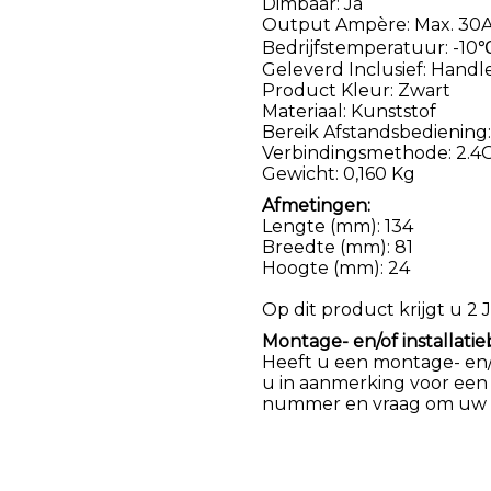
Dimbaar: Ja
Output Ampère: Max. 30
Bedrijfstemperatuur: -10
Geleverd Inclusief: Handl
Product Kleur: Zwart
Materiaal: Kunststof
Bereik Afstandsbediening
Verbindingsmethode: 2.4
Gewicht: 0,160 Kg
Afmetingen:
Lengte (mm): 134
Breedte (mm): 81
Hoogte (mm): 24
Op dit product krijgt u 2 J
Montage- en/of installatie
Heeft u een montage- en/of
u in aanmerking voor een
nummer en vraag om uw k