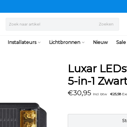
Zoeken
Installateurs
Lichtbronnen
Nieuw
Sale
Luxar LEDst
5-in-1 Zwar
€
30,95
Incl. btw
€25,58
Exc
St