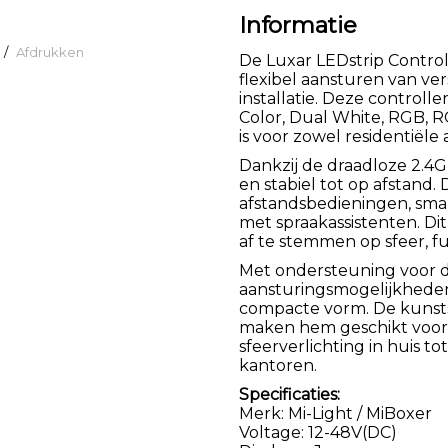
Informatie
/
Afdrukken
De Luxar LEDstrip Controll
flexibel aansturen van ve
installatie. Deze control
Color, Dual White, RGB, 
is voor zowel residentiële
Dankzij de draadloze 2.4G
en stabiel tot op afstand.
afstandsbedieningen, sma
met spraakassistenten. Di
af te stemmen op sfeer, f
Met ondersteuning voor 
aansturingsmogelijkheden 
compacte vorm. De kunsts
maken hem geschikt voor 
sfeerverlichting in huis to
kantoren.
Specificaties:
Merk: Mi-Light / MiBoxer
Voltage: 12-48V(DC)