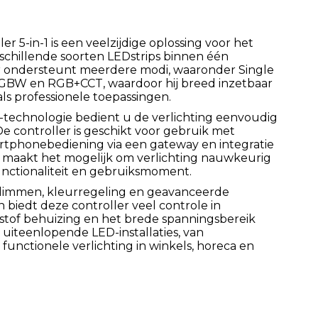
er 5-in-1 is een veelzijdige oplossing voor het
rschillende soorten LEDstrips binnen één
ler ondersteunt meerdere modi, waaronder Single
RGBW en RGB+CCT, waardoor hij breed inzetbaar
 als professionele toepassingen.
-technologie bedient u de verlichting eenvoudig
 De controller is geschikt voor gebruik met
rtphonebediening via een gateway en integratie
t maakt het mogelijk om verlichting nauwkeurig
unctionaliteit en gebruiksmoment.
dimmen, kleurregeling en geavanceerde
biedt deze controller veel controle in
tof behuizing en het brede spanningsbereik
uiteenlopende LED-installaties, van
t functionele verlichting in winkels, horeca en