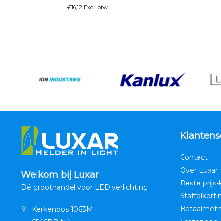
€16,12 Excl. btw
Klantens
Contact
Over Luxar
Welkom bij Luxar
Beste prijs-
Dé groothandel voor LED verlichting
Staffelkorti
Betaalmet
Kerkenbos 1063M