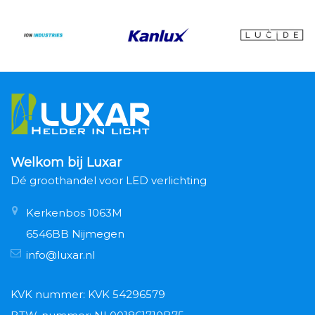
Welkom bij Luxar
Dé groothandel voor LED verlichting
Kerkenbos 1063M
6546BB Nijmegen
info@luxar.nl
KVK nummer: KVK 54296579