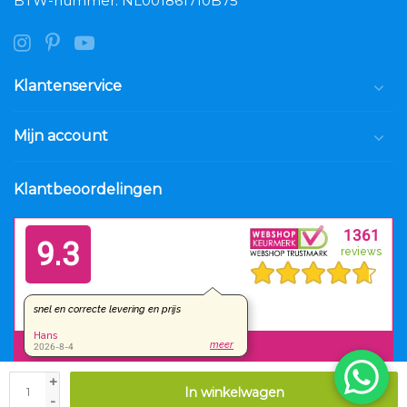
BTW-nummer: NL001861710B75
Klantenservice
Mijn account
Klantbeoordelingen
+
In winkelwagen
© Copyright 2026 Luxar.nl
-