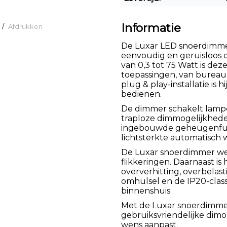
Informatie
/
Afdrukken
De Luxar LED snoerdimmer
eenvoudig en geruisloos
van 0,3 tot 75 Watt is de
toepassingen, van bureaul
plug & play-installatie is 
bedienen.
De dimmer schakelt lampe
traploze dimmogelijkhed
ingebouwde geheugenfunct
lichtsterkte automatisch
De Luxar snoerdimmer wer
flikkeringen. Daarnaast is
oververhitting, overbelas
omhulsel en de IP20-class
binnenshuis.
Met de Luxar snoerdimmer
gebruiksvriendelijke dimop
wens aanpast.