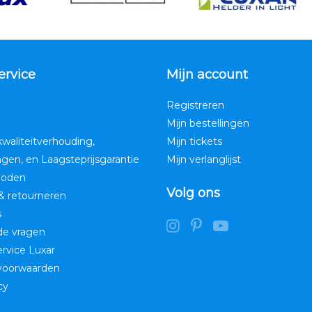
ervice
Mijn account
Registreren
Mijn bestellingen
kwaliteitverhouding,
Mijn tickets
ngen, en Laagsteprijsgarantie
Mijn verlanglijst
hoden
Volg ons
& retourneren
s
de vragen
service Luxar
voorwaarden
cy