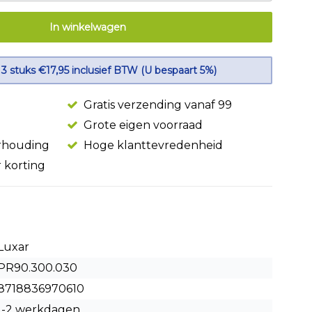
In winkelwagen
 3 stuks €17,95 inclusief BTW (U bespaart 5%)
Gratis verzending vanaf 99
Grote eigen voorraad
erhouding
Hoge klanttevredenheid
r korting
Luxar
PR90.300.030
8718836970610
1-2 werkdagen