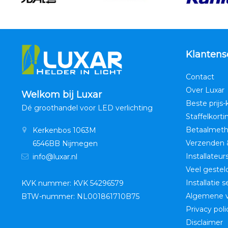
Klantens
Contact
Over Luxar
Welkom bij Luxar
Beste prijs-
Dé groothandel voor LED verlichting
Staffelkorti
Betaalmet
Kerkenbos 1063M
Verzenden 
6546BB Nijmegen
Installateur
info@luxar.nl
Veel gestel
Installatie 
KVK nummer: KVK 54296579
Algemene 
BTW-nummer: NL001861710B75
Privacy poli
Disclaimer