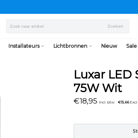
Zoeken
Installateurs
Lichtbronnen
Nieuw
Sale
Luxar LED
75W Wit
€
18,95
Incl. btw
€15,66
Excl
St