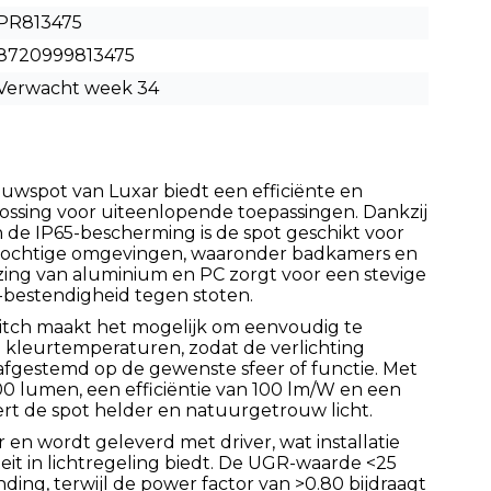
PR813475
8720999813475
Verwacht week 34
uwspot van Luxar biedt een efficiënte en
plossing voor uiteenlopende toepassingen. Dankzij
de IP65-bescherming is de spot geschikt voor
 vochtige omgevingen, waaronder badkamers en
ing van aluminium en PC zorgt voor een stevige
-bestendigheid tegen stoten.
itch maakt het mogelijk om eenvoudig te
 kleurtemperaturen, zodat de verlichting
gestemd op de gewenste sfeer of functie. Met
0 lumen, een efficiëntie van 100 lm/W en een
rt de spot helder en natuurgetrouw licht.
r en wordt geleverd met driver, wat installatie
teit in lichtregeling biedt. De UGR-waarde <25
nding, terwijl de power factor van >0.80 bijdraagt