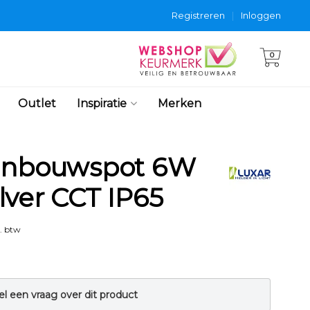
Registreren
|
Inloggen
0
Outlet
Inspiratie
Merken
 Inbouwspot 6W
lver CCT IP65
. btw
el een vraag over dit product