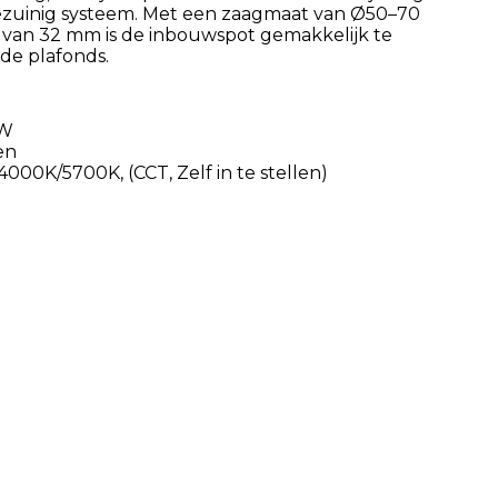
iezuinig systeem. Met een zaagmaat van Ø50–70
van 32 mm is de inbouwspot gemakkelijk te
de plafonds.
/W
en
000K/5700K, (CCT, Zelf in te stellen)