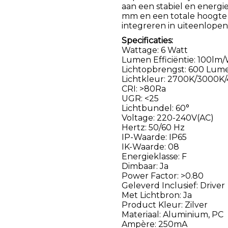
aan een stabiel en energ
mm en een totale hoogte 
integreren in uiteenlopen
Specificaties:
Wattage: 6 Watt
Lumen Efficiëntie: 100lm
Lichtopbrengst: 600 Lum
Lichtkleur: 2700K/3000K/4
CRI: >80Ra
UGR: <25
Lichtbundel: 60°
Voltage: 220-240V(AC)
Hertz: 50/60 Hz
IP-Waarde: IP65
IK-Waarde: 08
Energieklasse: F
Dimbaar: Ja
Power Factor: >0.80
Geleverd Inclusief: Driver
Met Lichtbron: Ja
Product Kleur: Zilver
Materiaal: Aluminium, PC
Ampère: 250mA