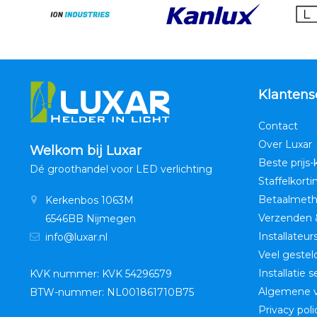
Klantens
Contact
Over Luxar
Welkom bij Luxar
Beste prijs-
Dé groothandel voor LED verlichting
Staffelkorti
Betaalmet
Kerkenbos 1063M
Verzenden 
6546BB Nijmegen
Installateur
info@luxar.nl
Veel gestel
Installatie 
KVK nummer: KVK 54296579
Algemene 
BTW-nummer: NL001861710B75
Privacy poli