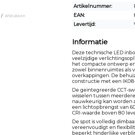
Artikelnummer:
EAN:
/
Afdrukken
Levertijd:
Informatie
Deze technische LED inbo
veelzijdige verlichtingso
het compacte ontwerp en 
zowel binnenruimtes als
overkappingen. De behuiz
constructie met een IK08
De geïntegreerde CCT-sw
wisselen tussen meerdere
nauwkeurig kan worden af
een lichtopbrengst van 60
CRI-waarde boven 80 leve
De spot is volledig dimbaa
vereenvoudigt en flexibili
beperkt hinderlijke verbli