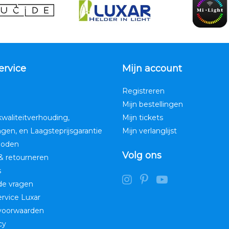
ervice
Mijn account
Registreren
Mijn bestellingen
kwaliteitverhouding,
Mijn tickets
ngen, en Laagsteprijsgarantie
Mijn verlanglijst
hoden
Volg ons
& retourneren
s
de vragen
service Luxar
voorwaarden
cy