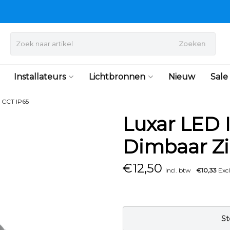
Zoeken
Installateurs
Lichtbronnen
Nieuw
Sale
 CCT IP65
Luxar LED
Dimbaar Zi
€
12,50
Incl. btw
€10,33
Excl
St