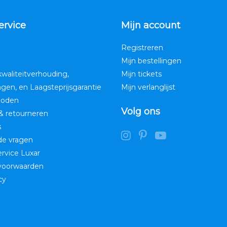
ervice
Mijn account
Registreren
Mijn bestellingen
kwaliteitverhouding,
Mijn tickets
ngen, en Laagsteprijsgarantie
Mijn verlanglijst
hoden
Volg ons
& retourneren
s
de vragen
service Luxar
voorwaarden
cy