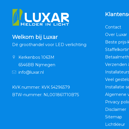
Klantens
Contact
Over Luxar
Welkom bij Luxar
Beste prijs-
Dé groothandel voor LED verlichting
Staffelkorti
Betaalmet
Kerkenbos 1063M
Verzenden 
6546BB Nijmegen
Installateur
info@luxar.nl
Veel gestel
Installatie 
KVK nummer: KVK 54296579
Algemene 
BTW-nummer: NL001861710B75
Privacy poli
Disclaimer
Sitemap
Lichtkleur