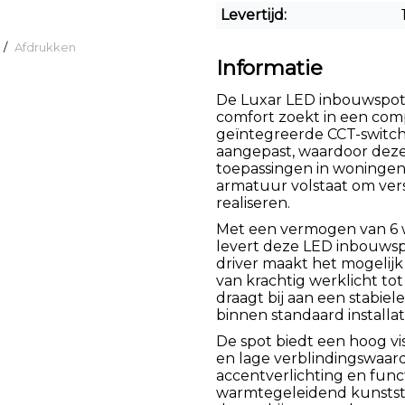
Levertijd:
/
Afdrukken
Informatie
De Luxar LED inbouwspot i
comfort zoekt in een comp
geïntegreerde CCT-switch
aangepast, waardoor deze
toepassingen in woninge
armatuur volstaat om vers
realiseren.
Met een vermogen van 6 
levert deze LED inbouwspo
driver maakt het mogelijk
van krachtig werklicht to
draagt bij aan een stabie
binnen standaard installati
De spot biedt een hoog v
en lage verblindingswaarde
accentverlichting en func
warmtegeleidend kunststo