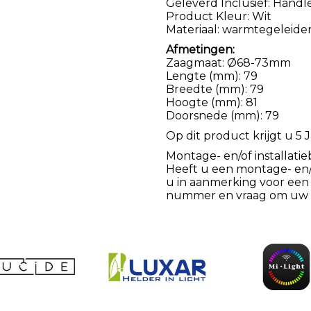
Geleverd Inclusief: Handl
Product Kleur: Wit
Materiaal: warmtegeleide
Afmetingen:
Zaagmaat: Ø68-73mm
Lengte (mm): 79
Breedte (mm): 79
Hoogte (mm): 81
Doorsnede (mm): 79
Op dit product krijgt u 5 J
Montage- en/of installatie
Heeft u een montage- en/of
u in aanmerking voor een
nummer en vraag om uw k