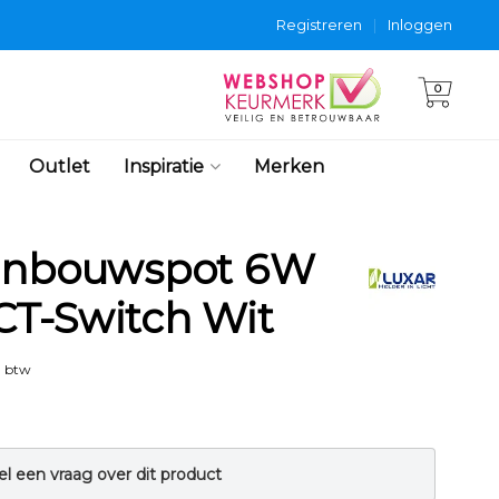
Registreren
|
Inloggen
0
Outlet
Inspiratie
Merken
 Inbouwspot 6W
T-Switch Wit
. btw
el een vraag over dit product