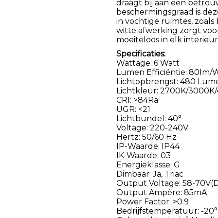
draagt bij aan een betro
beschermingsgraad is dez
in vochtige ruimtes, zoa
witte afwerking zorgt voor
moeiteloos in elk interieur
Specificaties:
Wattage: 6 Watt
Lumen Efficiëntie: 80lm/
Lichtopbrengst: 480 Lum
Lichtkleur: 2700K/3000K/4
CRI: >84Ra
UGR: <21
Lichtbundel: 40°
Voltage: 220-240V
Hertz: 50/60 Hz
IP-Waarde: IP44
IK-Waarde: 03
Energieklasse: G
Dimbaar: Ja, Triac
Output Voltage: 58-70V(
Output Ampère: 85mA
Power Factor: >0.9
Bedrijfstemperatuur: -20