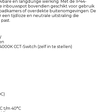
uwbare en langdurige werking. Met de IP44-
e inbouwspot bovendien geschikt voor gebruik
ls badkamers of overdekte buitenomgevingen. De
 een tijdloze en neutrale uitstraling die
 past.
W
en
000K CCT-Switch (zelf in te stellen)
DC)
°C t/m 40°C