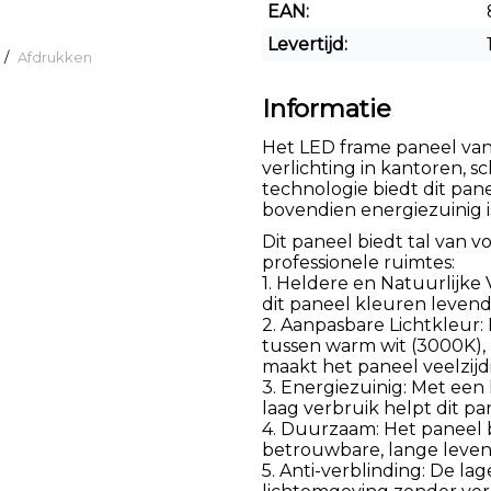
EAN:
Levertijd:
/
Afdrukken
Informatie
Het LED frame paneel van
verlichting in kantoren, 
technologie biedt dit pane
bovendien energiezuinig i
Dit paneel biedt tal van 
professionele ruimtes:
1. Heldere en Natuurlijke
dit paneel kleuren leven
2. Aanpasbare Lichtkleur
tussen warm wit (3000K), 
maakt het paneel veelzijdi
3. Energiezuinig: Met ee
laag verbruik helpt dit p
4. Duurzaam: Het paneel bi
betrouwbare, lange leve
5. Anti-verblinding: De l