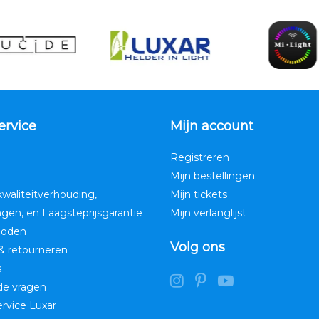
ervice
Mijn account
Registreren
Mijn bestellingen
kwaliteitverhouding,
Mijn tickets
ngen, en Laagsteprijsgarantie
Mijn verlanglijst
hoden
Volg ons
& retourneren
s
de vragen
service Luxar