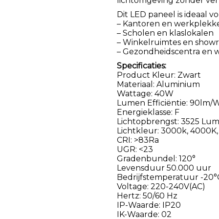
lichtomgeving zonder ver
Dit LED paneel is ideaal vo
– Kantoren en werkplekk
– Scholen en klaslokalen
– Winkelruimtes en show
– Gezondheidscentra en 
Specificaties:
Product Kleur: Zwart
Materiaal: Aluminium
Wattage: 40W
Lumen Efficiëntie: 90lm/
Energieklasse: F
Lichtopbrengst: 3525 Lu
Lichtkleur: 3000k, 4000K, 5
CRI: >83Ra
UGR: <23
Gradenbundel: 120°
Levensduur 50.000 uur
Bedrijfstemperatuur -20°
Voltage: 220-240V(AC)
Hertz: 50/60 Hz
IP-Waarde: IP20
IK-Waarde: 02