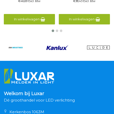
€46,69 Excl. btw
€38,43 Excl. btw
In winkelwagen
In winkelwagen
Welkom bij Luxar
Dé groothandel voor LED verlichting
Kerkenbos 1063M