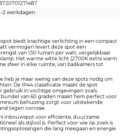
8720701271487
1-2 werkdagen
pot biedt krachtige verlichting in een compact
watt vermogen levert deze spot een
engst van 130 lumen per watt, vergelijkbaar
lamp. Het warme witte licht (2700K extra warm
e sfeer in elke ruimte, van badkamers tot
tie heb je maar weinig van deze spots nodig om
hten. De IP44 classificatie maakt de spot
or gebruik in vochtige omgevingen zoals
tbundel van 60 graden maakt hem perfect voor
luminium behuizing zorgt voor uitstekende
nd tegen corrosie.
ni Inbouwspot voor efficiënte, duurzame
oneel als stijlvol is. Perfect voor wie op zoek is
htingsoplossingen die lang meegaan en energie