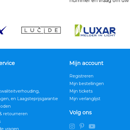
nummer en vraag om uw k
ervice
Mijn account
Registreren
Mijn bestellingen
kwaliteitverhouding,
Mijn tickets
ngen, en Laagsteprijsgarantie
Mijn verlanglijst
hoden
Volg ons
& retourneren
s
de vragen