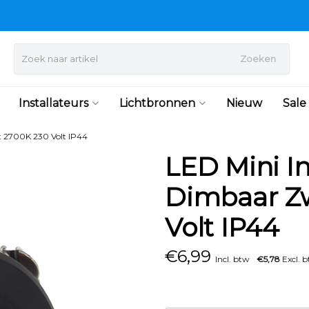
Zoeken
Installateurs
Lichtbronnen
Nieuw
Sale
 2700K 230 Volt IP44
LED Mini I
Dimbaar Zw
Volt IP44
€
6,99
Incl. btw
€5,78
Excl. 