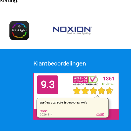
orting.
Klantbeoordelingen