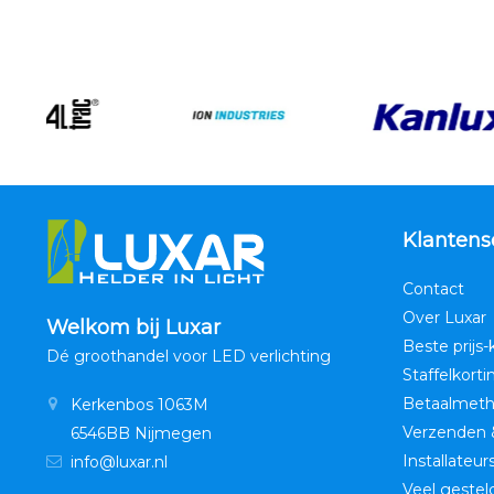
Klantens
Contact
Over Luxar
Welkom bij Luxar
Beste prijs-
Dé groothandel voor LED verlichting
Staffelkorti
Betaalmet
Kerkenbos 1063M
Verzenden 
6546BB Nijmegen
Installateur
info@luxar.nl
Veel gestel