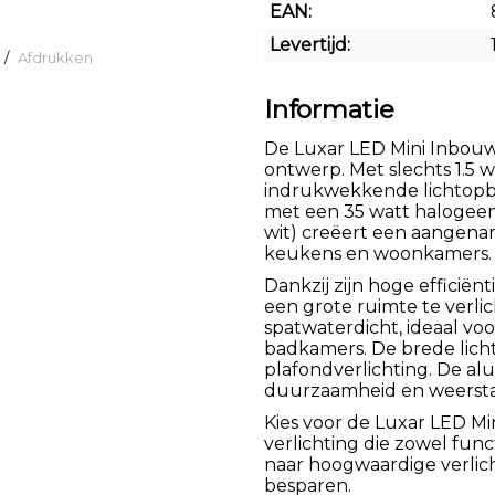
EAN:
Levertijd:
/
Afdrukken
Informatie
De Luxar LED Mini Inbouws
ontwerp. Met slechts 1.5 
indrukwekkende lichtopbr
met een 35 watt halogeen
wit) creëert een aangenam
keukens en woonkamers.
Dankzij zijn hoge efficiën
een grote ruimte te verlic
spatwaterdicht, ideaal vo
badkamers. De brede lich
plafondverlichting. De a
duurzaamheid en weersta
Kies voor de Luxar LED Mi
verlichting die zowel functi
naar hoogwaardige verlic
besparen.