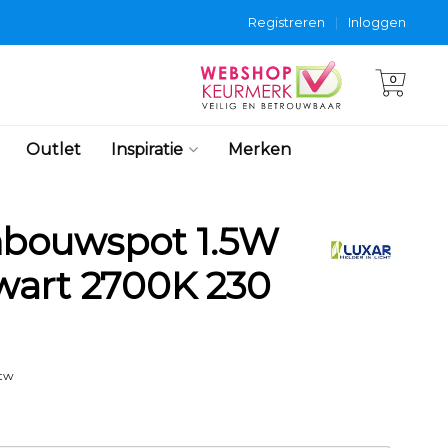
Registreren
|
Inloggen
0
Outlet
Inspiratie
Merken
nbouwspot 1.5W
art 2700K 230
btw