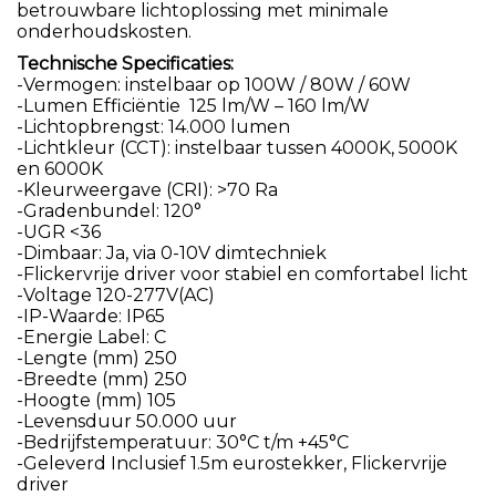
betrouwbare lichtoplossing met minimale
onderhoudskosten.
Technische Specificaties:
-Vermogen: instelbaar op 100W / 80W / 60W
-Lumen Efficiëntie 125 lm/W – 160 lm/W
-Lichtopbrengst: 14.000 lumen
-Lichtkleur (CCT): instelbaar tussen 4000K, 5000K
en 6000K
-Kleurweergave (CRI): >70 Ra
-Gradenbundel: 120°
-UGR <36
-Dimbaar: Ja, via 0-10V dimtechniek
-Flickervrije driver voor stabiel en comfortabel licht
-Voltage 120-277V(AC)
-IP-Waarde: IP65
-Energie Label: C
-Lengte (mm) 250
-Breedte (mm) 250
-Hoogte (mm) 105
-Levensduur 50.000 uur
-Bedrijfstemperatuur: 30°C t/m +45°C
-Geleverd Inclusief 1.5m eurostekker, Flickervrije
driver