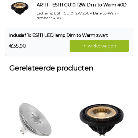
AR111 - ES111 GU10 12W Dim-to-Warm 40D
Led lamp ES111 GU10 12W 230V Dim-to-Warm
dimbaar 40D
inclusief 1x ES111 LED lamp Dim to Warm zwart
€35,90
In winkelwagen
Gerelateerde producten