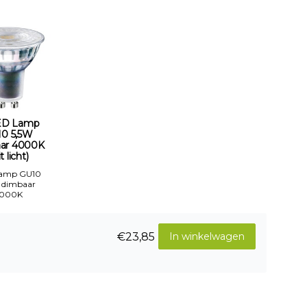
ED Lamp
0 5,5W
ar 4000K
t licht)
Lamp GU10
 dimbaar
000K
€23,85
In winkelwagen