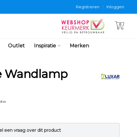
Registreren
|
Inloggen
0
Outlet
Inspiratie
Merken
te Wandlamp
 btw
el een vraag over dit product