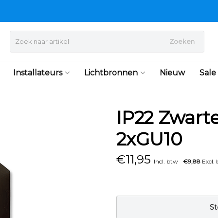
Zoeken
Installateurs
Lichtbronnen
Nieuw
Sale
IP22 Zwar
2xGU10
€
11,95
Incl. btw
€9,88
Excl.
St