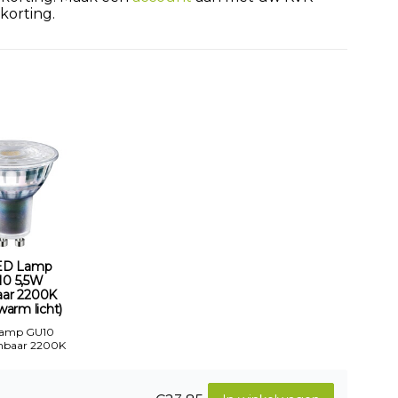
orting.
ED Lamp
10 5,5W
aar 2200K
warm licht)
Lamp GU10
mbaar 2200K