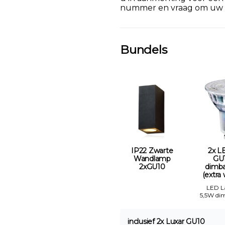
nummer en vraag om uw k
Bundels
IP22 Zwarte
2x L
Wandlamp
GU
2xGU10
dimb
(extra 
LED 
5,5W di
inclusief 2x Luxar GU10