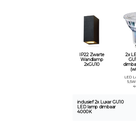
IP22 Zwarte
2x L
Wandlamp
GU1
2xGU10
dimba
(wi
LED 
5,5W
4
inclusief 2x Luxar GU10
LED lamp dimbaar
4000K