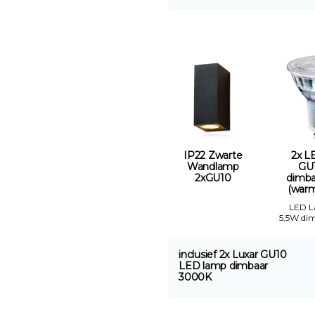
IP22 Zwarte
2x L
Wandlamp
GU
2xGU10
dimb
(warm 
LED 
5,5W di
inclusief 2x Luxar GU10
LED lamp dimbaar
3000K