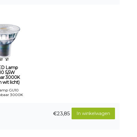
ED Lamp
10 5,5W
aar 3000K
wit licht)
Lamp GU10
mbaar 3000K
€23,85
In winkelwagen