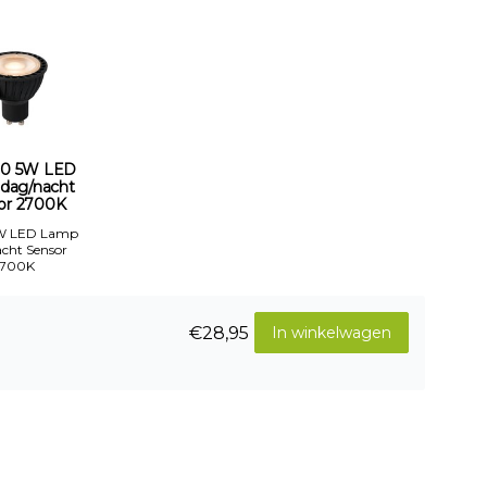
10 5W LED
dag/nacht
or 2700K
W LED Lamp
cht Sensor
2700K
€28,95
In winkelwagen