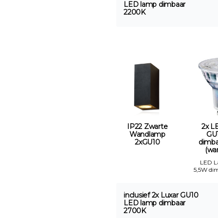
LED lamp dimbaar
2200K
IP22 Zwarte
2x L
Wandlamp
GU
2xGU10
dimb
(war
LED 
5,5W di
inclusief 2x Luxar GU10
LED lamp dimbaar
2700K