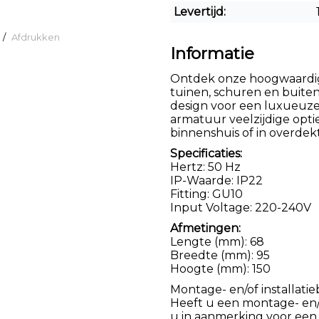
Levertijd:
/
Afdrukken
Informatie
Ontdek onze hoogwaardig
tuinen, schuren en buite
design voor een luxueuze 
armatuur veelzijdige opti
binnenshuis of in overdek
Specificaties:
Hertz: 50 Hz
IP-Waarde: IP22
Fitting: GU10
Input Voltage: 220-240V
Afmetingen:
Lengte (mm): 68
Breedte (mm): 95
Hoogte (mm): 150
Montage- en/of installatie
Heeft u een montage- en/of
u in aanmerking voor een