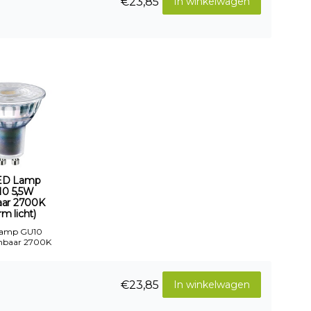
€23,85
In winkelwagen
ED Lamp
10 5,5W
aar 2700K
m licht)
Lamp GU10
mbaar 2700K
€23,85
In winkelwagen