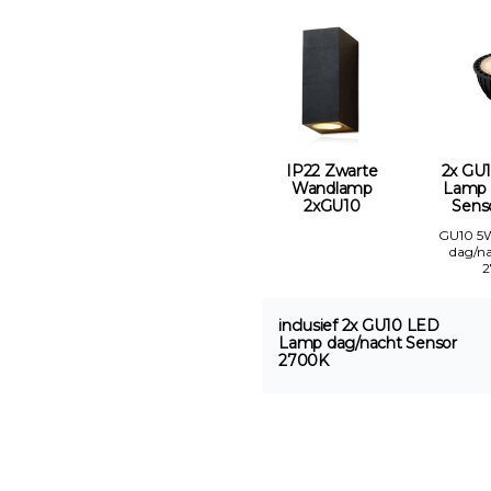
IP22 Zwarte
2x GU
Wandlamp
Lamp 
2xGU10
Sens
GU10 5
dag/na
inclusief 2x GU10 LED
Lamp dag/nacht Sensor
2700K