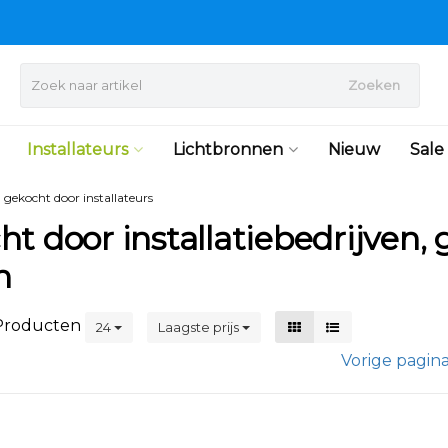
Zoeken
Installateurs
Lichtbronnen
Nieuw
Sale
l gekocht door installateurs
t door installatiebedrijven, g
n
roducten
24
Laagste prijs
Vorige pagin