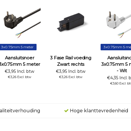
3x0.75mm 5 meter
3x0.75mm 5 me
Aansluitsnoer
3 Fase Rail voeding
Aansluitsn
3x0.75mm 5 meter
Zwart rechts
3x0.75mm 5 
- Wit
€3,95 Incl. btw
€3,95 Incl. btw
€3,26 Excl. btw
€3,26 Excl. btw
€4,35 Incl. 
€3,60 Excl. b
aliteitverhouding
Hoge klanttevredenheid