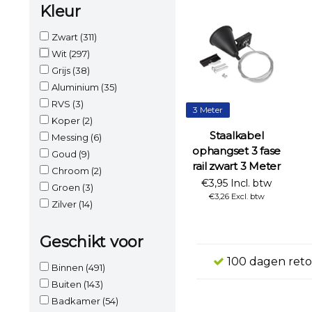
Kleur
Zwart
(311)
Wit
(297)
Grijs
(38)
Aluminium
(35)
RVS
(3)
3 Meter
Koper
(2)
Staalkabel
Messing
(6)
ophangset 3 fase
Goud
(9)
rail zwart 3 Meter
Chroom
(2)
€3,95 Incl. btw
Groen
(3)
€3,26 Excl. btw
Zilver
(14)
Geschikt voor
100 dagen reto
Binnen
(491)
Buiten
(143)
Badkamer
(54)