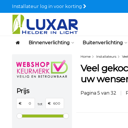
Installateur log in voor korting
Binnenverlichting
Buitenverlichting
Home
Installateurs
Vee
Veel gekoch
uw wense
Prijs
Pagina 5 van 32
|
P
€
€
tot