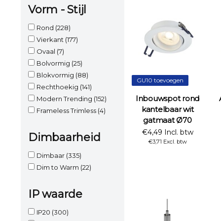
Vorm - Stijl
Rond
(228)
Vierkant
(177)
Ovaal
(7)
Bolvormig
(25)
Blokvormig
(88)
GU10 toevoegen
Rechthoekig
(141)
Inbouwspot rond
Modern Trending
(152)
kantelbaar wit
Frameless Trimless
(4)
gatmaat Ø70
€4,49 Incl. btw
Dimbaarheid
€3,71 Excl. btw
Dimbaar
(335)
Dim to Warm
(22)
IP waarde
IP20
(300)