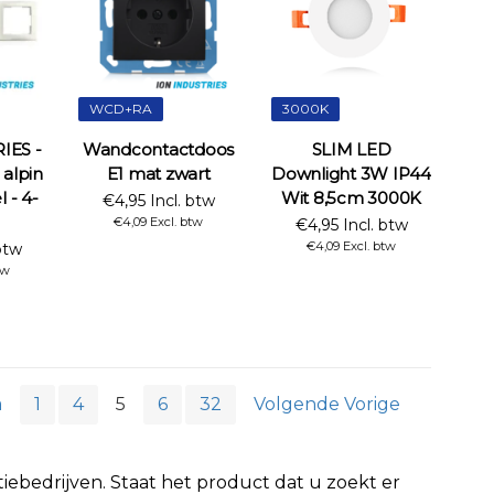
WCD+RA
3000K
IES -
Wandcontactdoos
SLIM LED
alpin
E1 mat zwart
Downlight 3W IP44
 - 4-
Wit 8,5cm 3000K
€4,95 Incl. btw
€4,09 Excl. btw
€4,95 Incl. btw
€4,09 Excl. btw
btw
tw
a
1
4
5
6
32
Volgende Vorige
iebedrijven. Staat het product dat u zoekt er