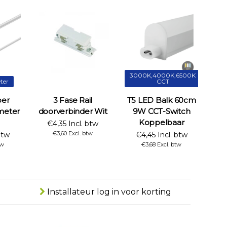
3000K,4000K,6500K
ter
CCT
oer
3 Fase Rail
T5 LED Balk 60cm
meter
doorverbinder Wit
9W CCT-Switch
Koppelbaar
€4,35 Incl. btw
€3,60 Excl. btw
btw
€4,45 Incl. btw
tw
€3,68 Excl. btw
Installateur log in voor korting