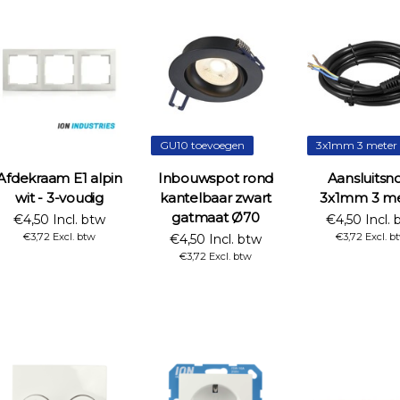
GU10 toevoegen
3x1mm 3 meter
Afdekraam E1 alpin
Inbouwspot rond
Aansluitsn
wit - 3-voudig
kantelbaar zwart
3x1mm 3 me
gatmaat Ø70
€4,50 Incl. btw
€4,50 Incl. 
€3,72 Excl. btw
€3,72 Excl. b
€4,50 Incl. btw
€3,72 Excl. btw