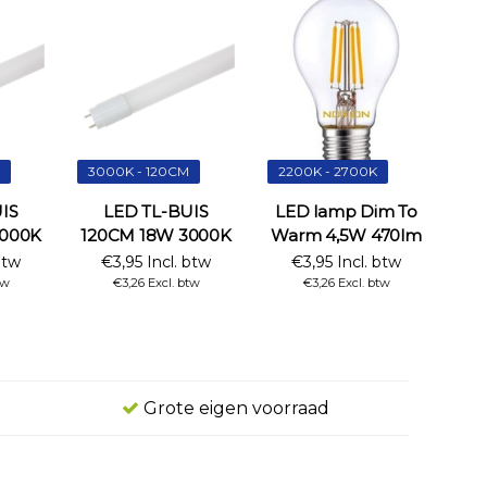
3000K - 120CM
2200K - 2700K
IS
LED TL-BUIS
LED lamp Dim To
4000K
120CM 18W 3000K
Warm 4,5W 470lm
btw
€3,95 Incl. btw
€3,95 Incl. btw
tw
€3,26 Excl. btw
€3,26 Excl. btw
Grote eigen voorraad