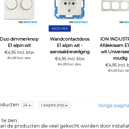
WCD+RA
Duo dimmerknop
Wandcontactdoos
ION INDUSTR
E1 alpin wit
E1 alpin wit -
Afdekraam E1 
aanraakbeveiliging
wit Universeel
€4,95 Incl. btw
voudig
€4,09 Excl. btw
€4,95 Incl. btw
€4,09 Excl. btw
€4,95 Incl. 
€4,09 Excl. b
oducten
24
Laagste prijs
Vorige pagin
te zien.
aan de producten die veel gekocht worden door installat