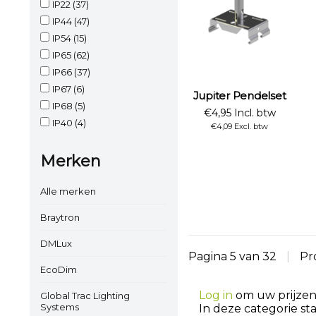
IP22
(37)
IP44
(47)
IP54
(15)
IP65
(62)
IP66
(37)
IP67
(6)
Jupiter Pendelset
IP68
(5)
€4,95 Incl. btw
IP40
(4)
€4,09 Excl. btw
Merken
Alle merken
Braytron
DMLux
Pagina 5 van 32
|
Pr
EcoDim
Log in
om uw prijzen 
Global Trac Lighting
Systems
In deze categorie st