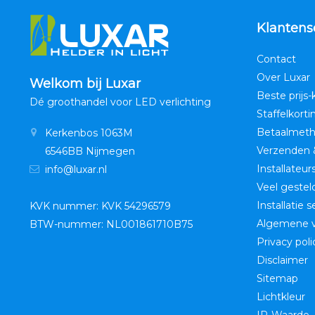
Klantens
Contact
Over Luxar
Welkom bij Luxar
Beste prijs-
Dé groothandel voor LED verlichting
Staffelkorti
Betaalmet
Kerkenbos 1063M
Verzenden 
6546BB Nijmegen
Installateur
info@luxar.nl
Veel gestel
Installatie 
KVK nummer: KVK 54296579
Algemene 
BTW-nummer: NL001861710B75
Privacy poli
Disclaimer
Sitemap
Lichtkleur
IP-Waarde