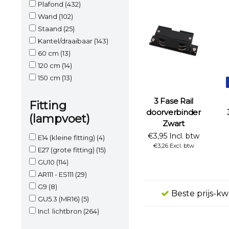
Plafond
(432)
Wand
(102)
Staand
(25)
Kantel/draaibaar
(143)
60 cm
(13)
120 cm
(14)
150 cm
(13)
3 Fase Rail
Fitting
doorverbinder
(lampvoet)
Zwart
€3,95 Incl. btw
E14 (kleine fitting)
(4)
€3,26 Excl. btw
E27 (grote fitting)
(15)
GU10
(114)
AR111 - ES111
(29)
G9
(8)
Beste prijs-kw
GU5.3 (MR16)
(5)
Incl. lichtbron
(264)