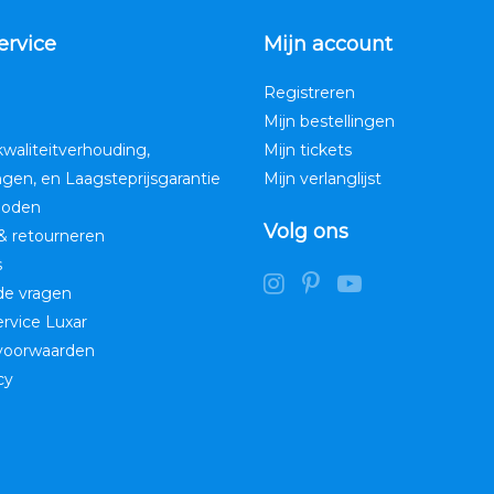
ervice
Mijn account
Registreren
Mijn bestellingen
kwaliteitverhouding,
Mijn tickets
ngen, en Laagsteprijsgarantie
Mijn verlanglijst
hoden
Volg ons
& retourneren
s
de vragen
service Luxar
voorwaarden
cy