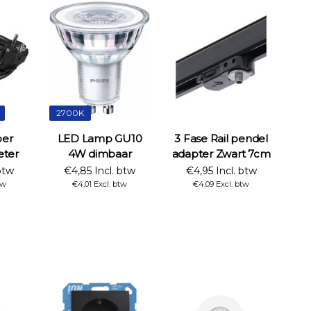
2700K
oer
LED Lamp GU10
3 Fase Rail pendel
ter
4W dimbaar
adapter Zwart 7cm
btw
€4,85 Incl. btw
€4,95 Incl. btw
tw
€4,01 Excl. btw
€4,09 Excl. btw