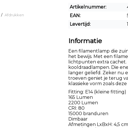
Artikelnummer:
/
Afdrukken
EAN:
Levertijd:
Informatie
Een filamentlamp die zuini
het bewijs. Met een fila
lichtpunten extra cachet. 
kooldraadlampen. Die ener
langer geliefd. Zeker nu e
troeven geniet je terug van
klassieke vorm zoals deze
Fitting: E14 (kleine fitting)
165 Lumen
2200 Lumen
CRI: 80
15000 branduren
Dimbaar
Afmetingen LxBxH: 4,5 cm 