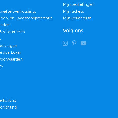
Mijn bestellingen
kwaliteitverhouding,
Mijn tickets
ngen, en Laagsteprijsgarantie
Mijn verlanglijst
hoden
Volg ons
& retourneren
s
de vragen
service Luxar
voorwaarden
cy
erlichting
erlichting