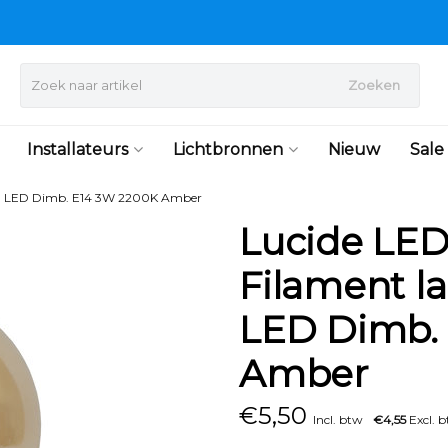
Zoeken
Installateurs
Lichtbronnen
Nieuw
Sale
cm LED Dimb. E14 3W 2200K Amber
Lucide LED
Filament l
LED Dimb.
Amber
€
5,50
Incl. btw
€4,55
Excl. 