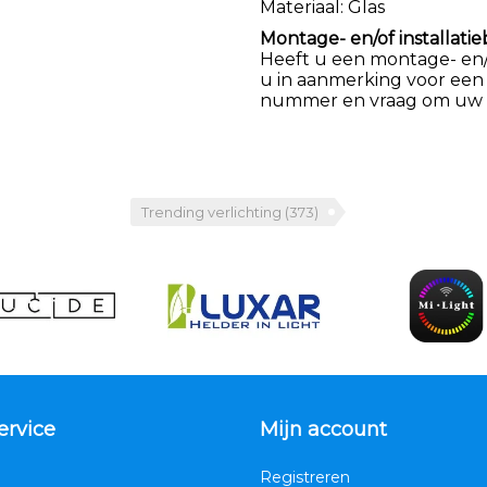
Materiaal: Glas
Montage- en/of installatie
Heeft u een montage- en/of
u in aanmerking voor een
nummer en vraag om uw k
Trending verlichting
(373)
ervice
Mijn account
Registreren