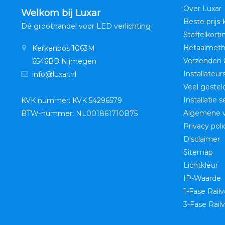
Over Luxar
Welkom bij Luxar
Beste prijs-
Dé groothandel voor LED verlichting
Staffelkorti
Betaalmet
Kerkenbos 1063M
Verzenden 
6546BB Nijmegen
Installateur
info@luxar.nl
Veel gestel
Installatie 
KVK nummer: KVK 54296579
Algemene 
BTW-nummer: NL001861710B75
Privacy poli
Disclaimer
Sitemap
Lichtkleur
IP-Waarde
1-Fase Railv
3-Fase Railv