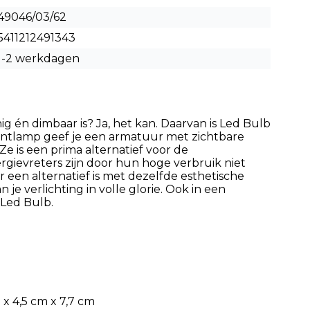
49046/03/62
5411212491343
1-2 werkdagen
g én dimbaar is? Ja, het kan. Daarvan is Led Bulb
mentlamp geef je een armatuur met zichtbare
Ze is een prima alternatief voor de
gievreters zijn door hun hoge verbruik niet
r een alternatief is met dezelfde esthetische
 je verlichting in volle glorie. Ook in een
 Led Bulb.
x 4,5 cm x 7,7 cm