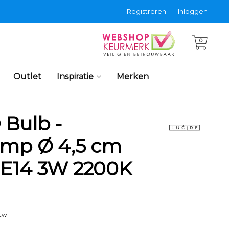
Registreren
|
Inloggen
0
Outlet
Inspiratie
Merken
 Bulb -
amp Ø 4,5 cm
 E14 3W 2200K
btw