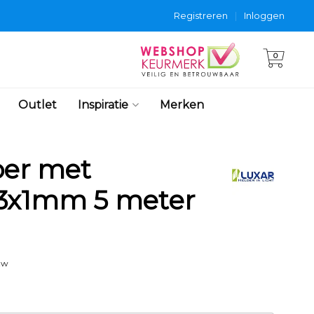
Registreren
|
Inloggen
0
Outlet
Inspiratie
Merken
oer met
 3x1mm 5 meter
tw