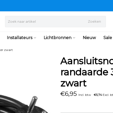
Zoeken
Installateurs
Lichtbronnen
Nieuw
Sale
ter zwart
Aansluitsn
randaarde
zwart
€
6,95
Incl. btw
€5,74
Excl. b