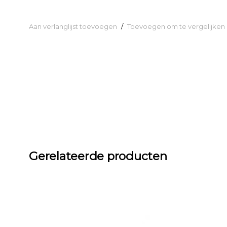
Aan verlanglijst toevoegen
/
Toevoegen om te vergelijken
Gerelateerde producten