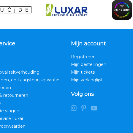
ervice
Mijn account
Registreren
Mijn bestellingen
kwaliteitverhouding,
Mijn tickets
ngen, en Laagsteprijsgarantie
Mijn verlanglijst
hoden
Volg ons
& retourneren
s
de vragen
service Luxar
voorwaarden