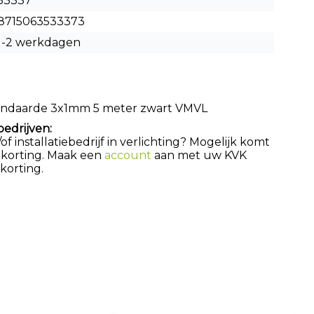
53337
8715063533373
1-2 werkdagen
randaarde 3x1mm 5 meter zwart VMVL
bedrijven:
 installatiebedrijf in verlichting? Mogelijk komt
 korting. Maak een
account
aan met uw KVK
orting.