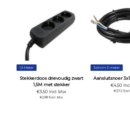
1,5 Meter
3x1mm 3 meter
Stekkerdoos drievoudig zwart
Aansluitsnoer 3
1,5M met stekker
€4,50 Inc
€3,72 Excl
€3,50 Incl. btw
€2,89 Excl. btw