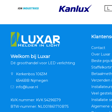
Klantens
Contact
Over Luxar
Welkom bij Luxar
Beste prijs-
Dé groothandel voor LED verlichting
Staffelkorti
Betaalmet
Kerkenbos 1063M
Verzenden 
6546BB Nijmegen
Installateur
info@luxar.nl
Veel gestel
Installatie 
KVK nummer: KVK 54296579
Algemene 
BTW-nummer: NL001861710B75