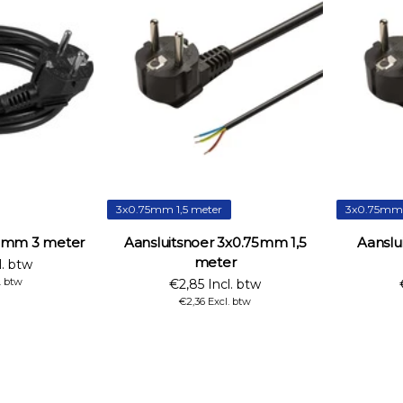
3x0.75mm 1,5 meter
3x0.75mm 
x1mm 3 meter
Aansluitsnoer 3x0.75mm 1,5
Aanslu
meter
l. btw
. btw
€2,85 Incl. btw
€2,36 Excl. btw