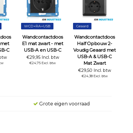
WCD+RA+USB
Geaard
tdoos
Wandcontactdoos
Wandcontactdoos
- met
E1 mat zwart - met
Half Opbouw 2-
SB-C
USB-A en USB-C
Voudig Geaard met
USB-A & USB-C
 btw
€29,95 Incl. btw
Mat Zwart
btw
€24,75 Excl. btw
€29,50 Incl. btw
€24,38 Excl. btw
Grote eigen voorraad