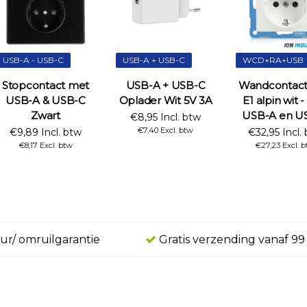
USB-A - USB-C
USB-A + USB-C
WCD+RA+USB
Stopcontact met
USB-A + USB-C
Wandcontac
USB-A & USB-C
Oplader Wit 5V 3A
E1 alpin wit 
Zwart
USB-A en U
€8,95 Incl. btw
€7,40 Excl. btw
€9,89 Incl. btw
€32,95 Incl.
€8,17 Excl. btw
€27,23 Excl. 
ur/ omruilgarantie
Gratis verzending vanaf 99