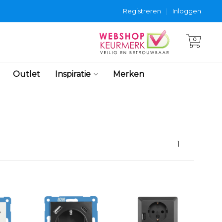
Registreren
|
Inloggen
0
Outlet
Inspiratie
Merken
1