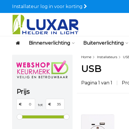
Installateur log in voor korting
Binnenverlichting
Buitenverlichting
Home
Installateurs
US
USB
Pagina 1 van 1
|
Pr
Prijs
€
€
tot