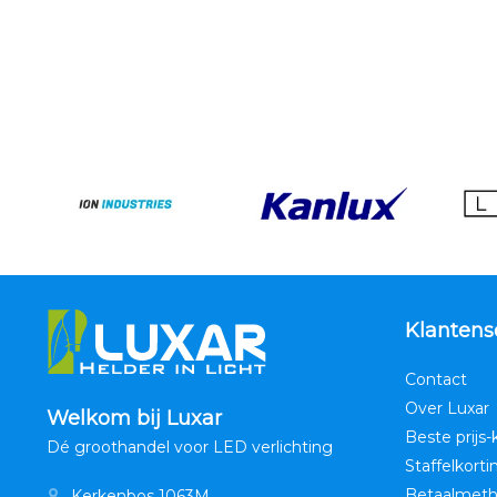
Klantens
Contact
Over Luxar
Welkom bij Luxar
Beste prijs-
Dé groothandel voor LED verlichting
Staffelkorti
Betaalmet
Kerkenbos 1063M