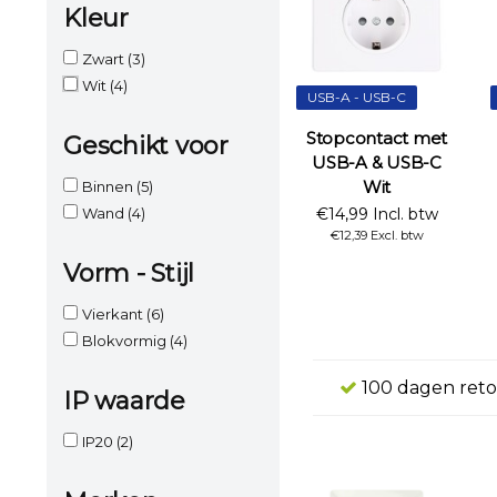
Kleur
Zwart
(3)
Wit
(4)
USB-A - USB-C
Stopcontact met
Geschikt voor
USB-A & USB-C
Wit
Binnen
(5)
Wand
(4)
€14,99 Incl. btw
€12,39 Excl. btw
Vorm - Stijl
Vierkant
(6)
Blokvormig
(4)
100 dagen reto
IP waarde
IP20
(2)