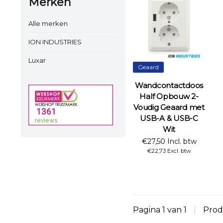
Merken
Alle merken
ION INDUSTRIES
Luxar
Geaard
Wandcontactdoos
Half Opbouw 2-
Voudig Geaard met
USB-A & USB-C
Wit
€27,50 Incl. btw
€22,73 Excl. btw
Pagina 1 van 1
|
Prod