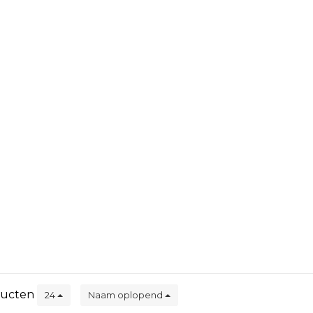
ucten
24
Naam oplopend