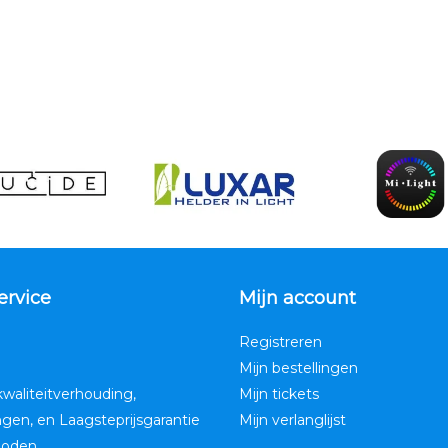
ervice
Mijn account
Registreren
Mijn bestellingen
kwaliteitverhouding,
Mijn tickets
ngen, en Laagsteprijsgarantie
Mijn verlanglijst
hoden