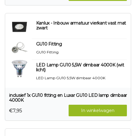
Kanlux - Inbouw armatuur vierkant vast mat
zwart
GU10 Fitting
GU10 Fitting
LED Lamp GU10 5,5W dimbaar 4000K (wit
licht)
LED Lamp GU10 5,5W dimbaar 4000K
inclusief 1x GU10 fitting en Luxar GU10 LED lamp dimbaar
4000K
€7,95
In winkelwagen