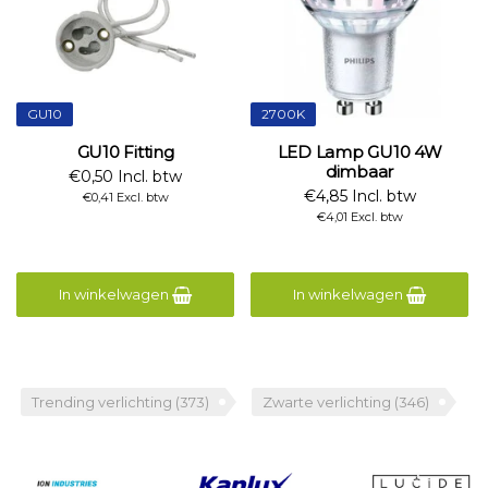
GU10
2700K
GU10 Fitting
LED Lamp GU10 4W
dimbaar
€0,50 Incl. btw
€4,85 Incl. btw
€0,41 Excl. btw
€4,01 Excl. btw
In winkelwagen
In winkelwagen
Trending verlichting
(373)
Zwarte verlichting
(346)