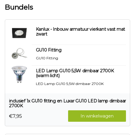
Bundels
Kanlux - Inbouw armatuur vierkant vast mat
zwart
GU10 Fitting
GU10 Fitting
LED Lamp GU10 5,5W dimbaar 2700K
(warm licht)
LED Lamp GU10 5,5W dimbaar 2700K
inclusief 1x GU10 fitting en Luxar GU10 LED lamp dimbaar
2700K
€7,95
In winkelwagen