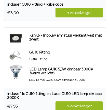
inclusief GU10 Fitting + kabeldoos
€3,00
In winkelwagen
Kanlux - Inbouw armatuur vierkant vast mat
zwart
GU10 Fitting
GU10 Fitting
LED Lamp GU10 5,5W dimbaar 3000K
(warm wit licht)
LED Lamp GU10 5,5W dimbaar 3000K
inclusief 1x GU10 fitting en Luxar GU10 LED lamp dimbaar
3000K
€7,95
In winkelwagen