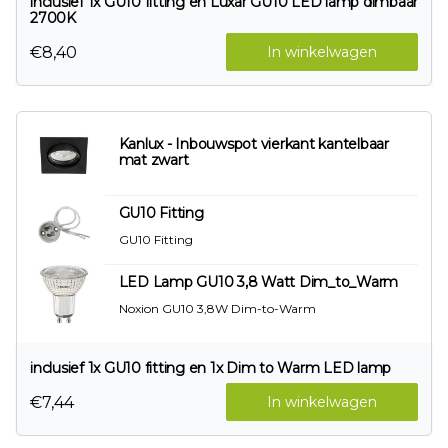
inclusief 1x GU10 fitting en Luxar GU10 LED lamp dimbaar
2700K
€8,40
In winkelwagen
Kanlux - Inbouwspot vierkant kantelbaar
mat zwart
GU10 Fitting
GU10 Fitting
LED Lamp GU10 3,8 Watt Dim_to_Warm
Noxion GU10 3,8W Dim-to-Warm
inclusief 1x GU10 fitting en 1x Dim to Warm LED lamp
€7,44
In winkelwagen