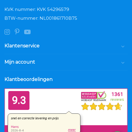
KVK nummer: KVK 54296579
BTW-nummer: NL001861710B75
Klantenservice
Mijn account
Klantbeoordelingen