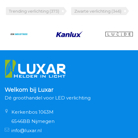
Trending verlichting
(373)
Zwarte verlichting
(346)
Welkom bij Luxar
Dé groothandel voor LED verlichting
Kerkenbos 1063M
6546BB Nijmegen
info@luxar.nl