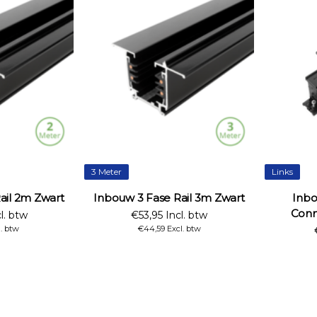
3 Meter
Links
ail 2m Zwart
Inbouw 3 Fase Rail 3m Zwart
Inbo
Conn
l. btw
€53,95 Incl. btw
l. btw
€44,59 Excl. btw