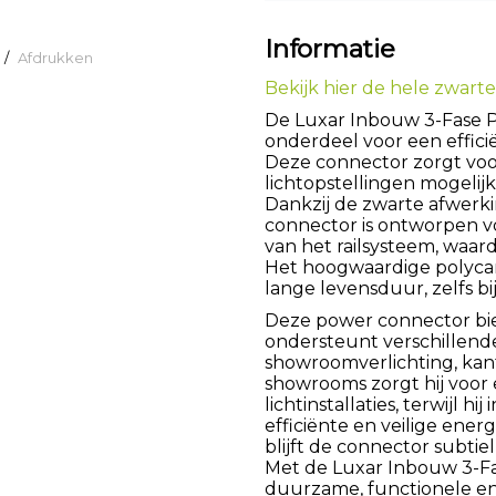
Informatie
/
Afdrukken
Bekijk hier de hele zwarte 
De Luxar Inbouw 3-Fase P
onderdeel voor een effici
Deze connector zorgt voo
lichtopstellingen mogelij
Dankzij de zwarte afwerkin
connector is ontworpen 
van het railsysteem, waard
Het hoogwaardige polyca
lange levensduur, zelfs bij
Deze power connector bi
ondersteunt verschillende
showroomverlichting, kan
showrooms zorgt hij voor 
lichtinstallaties, terwijl 
efficiënte en veilige ener
blijft de connector subtie
Met de Luxar Inbouw 3-Fa
duurzame, functionele en