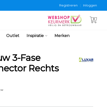
Registreren
|
Inloggen
0
Outlet
Inspiratie
Merken
uw 3-Fase
ector Rechts
btw