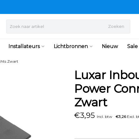
Zoeken
Installateurs
Lichtbronnen
Nieuw
Sale
chts Zwart
Luxar Inbo
Power Conn
Zwart
€
3,95
Incl. btw
€3,26
Excl. 