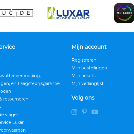
ervice
Mijn account
Registreren
Mijn bestellingen
kwaliteitverhouding,
Mijn tickets
ngen, en Laagsteprijsgarantie
Mijn verlanglijst
hoden
Volg ons
& retourneren
s
de vragen
service Luxar
voorwaarden