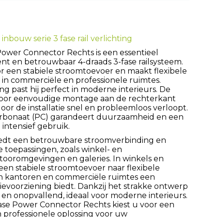
inbouw serie 3 fase rail verlichting
ower Connector Rechts is een essentieel
ënt en betrouwbaar 4-draads 3-fase railsysteem.
r een stabiele stroomtoevoer en maakt flexibele
k in commerciële en professionele ruimtes.
g past hij perfect in moderne interieurs. De
voor eenvoudige montage aan de rechterkant
oor de installatie snel en probleemloos verloopt.
rbonaat (PC) garandeert duurzaamheid en een
 intensief gebruik.
edt een betrouwbare stroomverbinding en
 toepassingen, zoals winkel- en
tooromgevingen en galeries. In winkels en
een stabiele stroomtoevoer naar flexibele
hij in kantoren en commerciële ruimtes een
gievoorziening biedt. Dankzij het strakke ontwerp
l en onopvallend, ideaal voor moderne interieurs.
se Power Connector Rechts kiest u voor een
 professionele oplossing voor uw