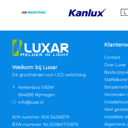
Klantens
Contact
Over Luxar
Welkom bij Luxar
Beste prijs-
Dé groothandel voor LED verlichting
Staffelkorti
Betaalmet
Kerkenbos 1063M
Verzenden 
6546BB Nijmegen
Installateur
info@luxar.nl
Veel gestel
Installatie 
KVK nummer: KVK 54296579
Algemene 
BTW-nummer: NL001861710B75