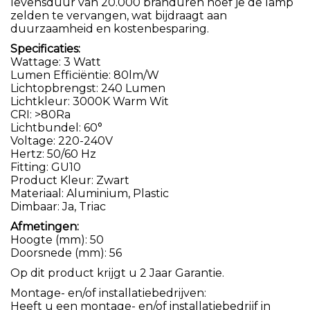
levensduur van 20.000 branduren hoef je de lamp
zelden te vervangen, wat bijdraagt aan
duurzaamheid en kostenbesparing.
Specificaties:
Wattage: 3 Watt
Lumen Efficiëntie: 80lm/W
Lichtopbrengst: 240 Lumen
Lichtkleur: 3000K Warm Wit
CRI: >80Ra
Lichtbundel: 60°
Voltage: 220-240V
Hertz: 50/60 Hz
Fitting: GU10
Product Kleur: Zwart
Materiaal: Aluminium, Plastic
Dimbaar: Ja, Triac
Afmetingen:
Hoogte (mm): 50
Doorsnede (mm): 56
Op dit product krijgt u 2 Jaar Garantie.
Montage- en/of installatiebedrijven:
Heeft u een montage- en/of installatiebedrijf in