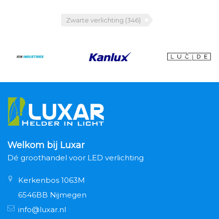
Zwarte verlichting
(346)
Welkom bij Luxar
Dé groothandel voor LED verlichting
Kerkenbos 1063M
6546BB Nijmegen
info@luxar.nl