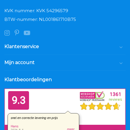
KVK nummer: KVK 54296579
BTW-nummer: NL001861710B75
Klantenservice
Mijn account
Klantbeoordelingen