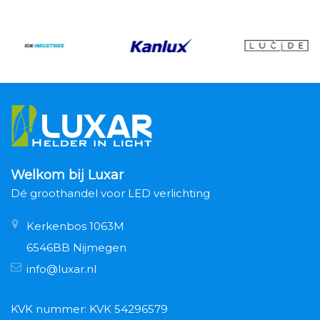
Welkom bij Luxar
Dé groothandel voor LED verlichting
Kerkenbos 1063M
6546BB Nijmegen
info@luxar.nl
KVK nummer: KVK 54296579