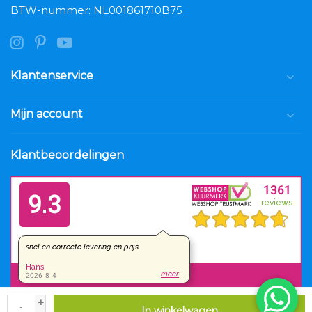
BTW-nummer: NL001861710B75
Klantenservice
Mijn account
Klantbeoordelingen
+
In winkelwagen