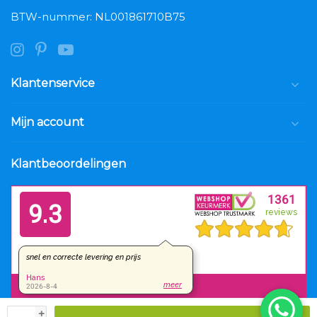
BTW-nummer: NL001861710B75
Klantenservice
Mijn account
Klantbeoordelingen
+