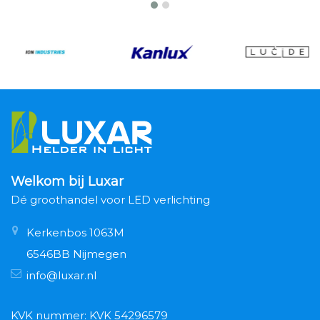
Welkom bij Luxar
Dé groothandel voor LED verlichting
Kerkenbos 1063M
6546BB Nijmegen
info@luxar.nl
KVK nummer: KVK 54296579