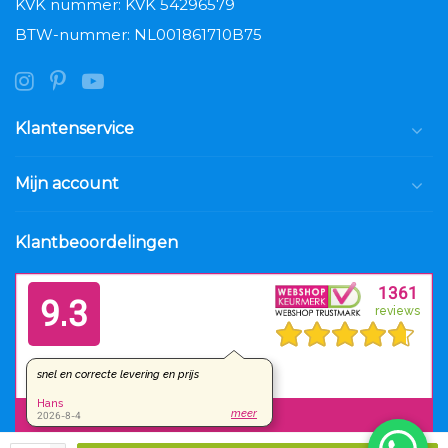
KVK nummer: KVK 54296579
BTW-nummer: NL001861710B75
Klantenservice
Mijn account
Klantbeoordelingen