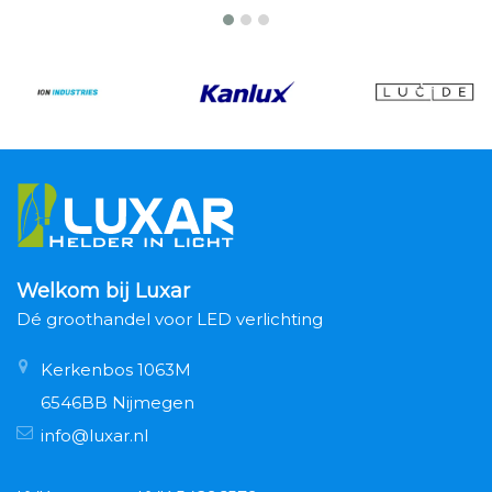
Welkom bij Luxar
Dé groothandel voor LED verlichting
Kerkenbos 1063M
6546BB Nijmegen
info@luxar.nl