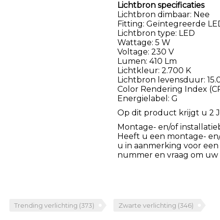
Lichtbron specificaties
Lichtbron dimbaar: Nee
Fitting: Geïntegreerde LE
Lichtbron type: LED
Wattage: 5 W
Voltage: 230 V
Lumen: 410 Lm
Lichtkleur: 2.700 K
Lichtbron levensduur: 15
Color Rendering Index (CR
Energielabel: G
Op dit product krijgt u 2 J
Montage- en/of installatie
Heeft u een montage- en/of
u in aanmerking voor een
nummer en vraag om uw k
Trending verlichting
(373)
Zwarte verlichting
(346)