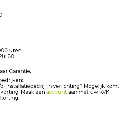
D
.000 uren
I): 80
aar Garantie.
bedrijven:
 installatiebedrijf in verlichting? Mogelijk komt
 korting. Maak een
account
aan met uw KVK
orting.