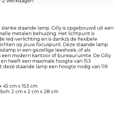
1-2 werkdagen
 en slanke staande lamp. Gilly is opgebouwd uit een
alle metalen behuizing. Het lichtpunt is
 led-verlichting en is dankzij de flexibele
richten op jouw focuspunt. Deze staande lamp
eslamp in een gezellige leeshoek, of als
n een modern kantoor of bureauruimte. De Gilly
t en heeft een maximale hoogte van 153
ft deze staande lamp een hoogte nodig van 119
x 45 cm x 153 cm
bxh: 2 cm x 2 cm x 28 cm