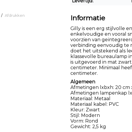
Levertijd:
/
Afdrukken
Informatie
Gilly is een erg stijlvolle
enkelvoudige en vooral sm
voorzien van geïntegreerde
verbinding eenvoudig te 
doet het uitstekend als le
klassevolle bureaulamp i
is uitgevoerd in mat zwar
centimeter. Minimaal hee
centimeter.
Algemeen
Afmetingen lxbxh: 20 cm 
Afmetingen lampenkap lx
Materiaal: Metaal
Materiaal kabel: PVC
Kleur: Zwart
Stijl: Modern
Vorm: Rond
Gewicht: 2,5 kg