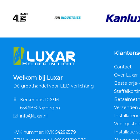
Klantens
Contact
Over Luxar
Welkom bij Luxar
Beste prijs-
Dé groothandel voor LED verlichting
Staffelkorti
Betaalmet
Kerkenbos 1063M
Verzenden 
6546BB Nijmegen
Installateur
info@luxar.nl
Veel gestel
Installatie 
KVK nummer: KVK 54296579