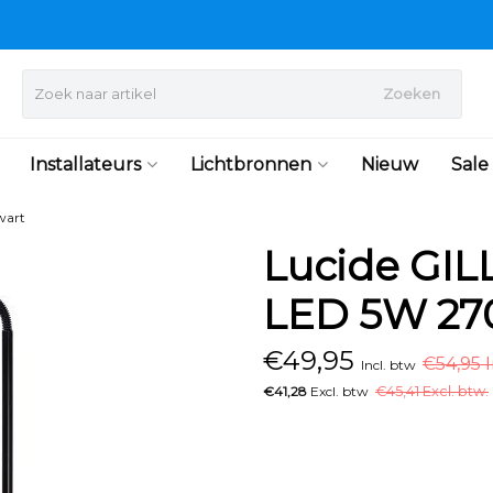
Zoeken
Installateurs
Lichtbronnen
Nieuw
Sale
wart
Lucide GIL
LED 5W 27
€
49,95
€54,95 I
Incl. btw
€41,28
Excl. btw
€
45,41 Excl. btw.