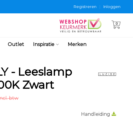
Registreren
|
Inloggen
0
Outlet
Inspiratie
Merken
LY - Leeslamp
00K Zwart
ncl. btw
Handleiding