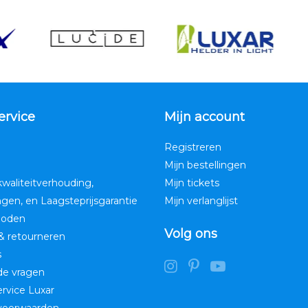
ervice
Mijn account
Registreren
Mijn bestellingen
kwaliteitverhouding,
Mijn tickets
ngen, en Laagsteprijsgarantie
Mijn verlanglijst
hoden
Volg ons
& retourneren
s
de vragen
service Luxar