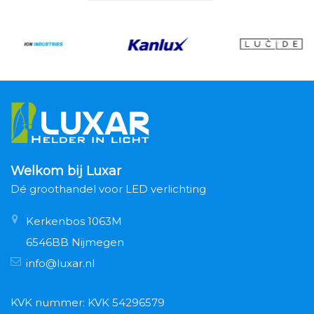
Welkom bij Luxar
Dé groothandel voor LED verlichting
Kerkenbos 1063M
6546BB Nijmegen
info@luxar.nl
KVK nummer: KVK 54296579