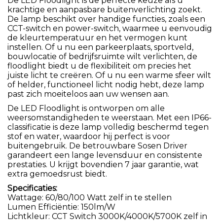
De LED Floodlight is de perfecte keuze als u
krachtige en aanpasbare buitenverlichting zoekt.
De lamp beschikt over handige functies, zoals een
CCT-switch en power-switch, waarmee u eenvoudig
de kleurtemperatuur en het vermogen kunt
instellen. Of u nu een parkeerplaats, sportveld,
bouwlocatie of bedrijfsruimte wilt verlichten, de
floodlight biedt u de flexibiliteit om precies het
juiste licht te creëren. Of u nu een warme sfeer wilt
of helder, functioneel licht nodig hebt, deze lamp
past zich moeiteloos aan uw wensen aan.
De LED Floodlight is ontworpen om alle
weersomstandigheden te weerstaan. Met een IP66-
classificatie is deze lamp volledig beschermd tegen
stof en water, waardoor hij perfect is voor
buitengebruik. De betrouwbare Sosen Driver
garandeert een lange levensduur en consistente
prestaties. U krijgt bovendien 7 jaar garantie, wat
extra gemoedsrust biedt.
Specificaties:
Wattage: 60/80/100 Watt zelf in te stellen
Lumen Efficiëntie: 150lm/W
Lichtkleur: CCT Switch 3000K/4000K/5700K zelf in