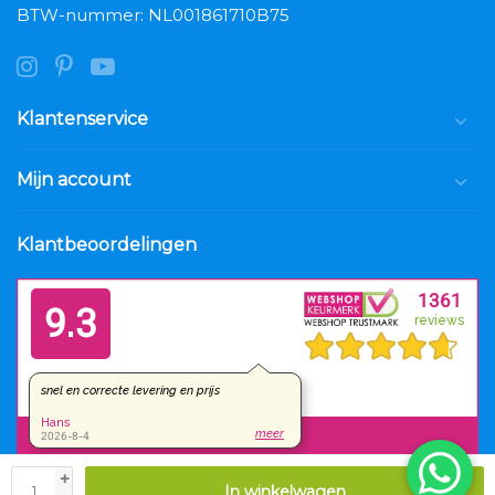
BTW-nummer: NL001861710B75
Klantenservice
Mijn account
Klantbeoordelingen
+
In winkelwagen