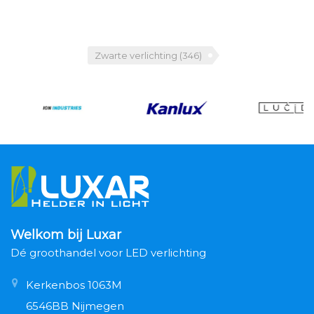
Zwarte verlichting
(346)
Welkom bij Luxar
Dé groothandel voor LED verlichting
Kerkenbos 1063M
6546BB Nijmegen