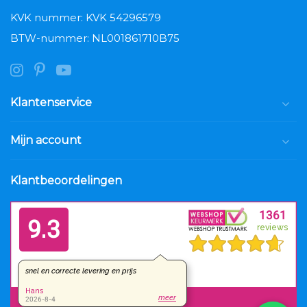
KVK nummer: KVK 54296579
BTW-nummer: NL001861710B75
Klantenservice
Mijn account
Klantbeoordelingen