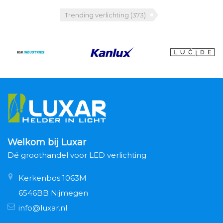
Trending verlichting
(373)
Welkom bij Luxar
Dé groothandel voor LED verlichting
Kerkenbos 1063M
6546BB Nijmegen
info@luxar.nl