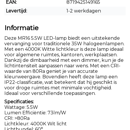
EAN:
8719425149165
Levertijd:
1-2 werkdagen
Informatie
Deze MR16 5.5W LED-lamp biedt een uitstekende
vervanging voor traditionele 35W halogeenlampen.
Met een 4000K Witte lichtkleur is deze lamp ideaal
voor algemene ruimtes, kantoren, werkplaatsen.
Dankzij de dimbaarheid met een dimmer, kun je de
lichtintensiteit aanpassen naar wens. Met een CRI-
waarde van 80Ra geniet je van accurate
kleurweergave. Bovendien heeft deze lamp een
IP22-classificatie, wat betekent dat hij geschikt is
voor droge ruimtes met minimale vochtigheid.
Ideaal voor verschillende toepassingen.
Specificaties:
Wattage: 5.5W
Lumen Efficiëntie: 73lm/W
CRI: >80Ra
Lichtkleur: 4000K Wit licht
Lichtbundel: 60°