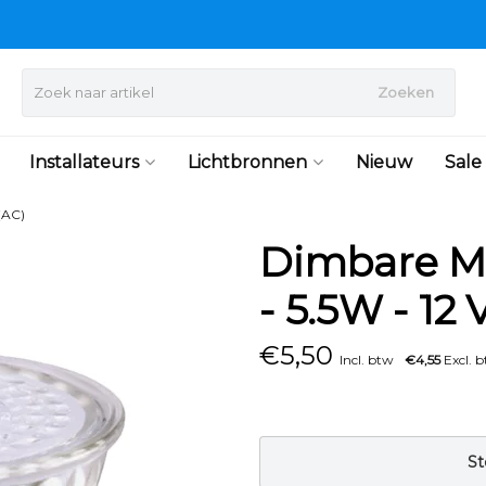
Zoeken
Installateurs
Lichtbronnen
Nieuw
Sale
(AC)
Dimbare M
- 5.5W - 12 
€
5,50
Incl. btw
€4,55
Excl. 
St