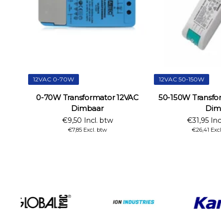
12VAC 0-70W
12VAC 50-150W
0-70W Transformator 12VAC
50-150W Transfo
Dimbaar
Dim
€9,50 Incl. btw
€31,95 Inc
€7,85 Excl. btw
€26,41 Exc