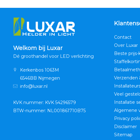
Klantens
Contact
Over Luxar
Welkom bij Luxar
Beste prijs-
Dé groothandel voor LED verlichting
Staffelkorti
Betaalmet
Kerkenbos 1063M
Verzenden 
6546BB Nijmegen
Installateur
info@luxar.nl
Veel gestel
Installatie 
KVK nummer: KVK 54296579
Algemene 
BTW-nummer: NL001861710B75
Privacy poli
Disclaimer
Sitemap