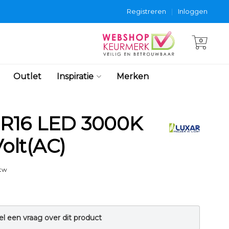
Registreren
|
Inloggen
0
Outlet
Inspiratie
Merken
R16 LED 3000K
Volt(AC)
btw
el een vraag over dit product