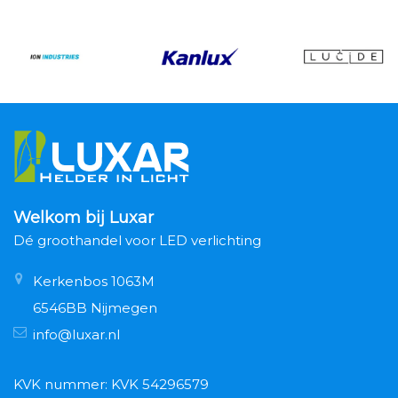
Welkom bij Luxar
Dé groothandel voor LED verlichting
Kerkenbos 1063M
6546BB Nijmegen
info@luxar.nl
KVK nummer: KVK 54296579