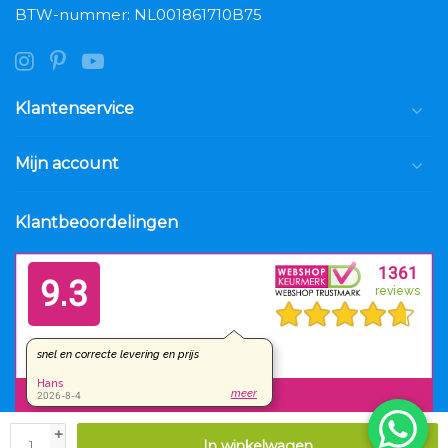
BTW-nummer: NL001861710B75
Klantenservice
Mijn account
Klantbeoordelingen
+
In winkelwagen