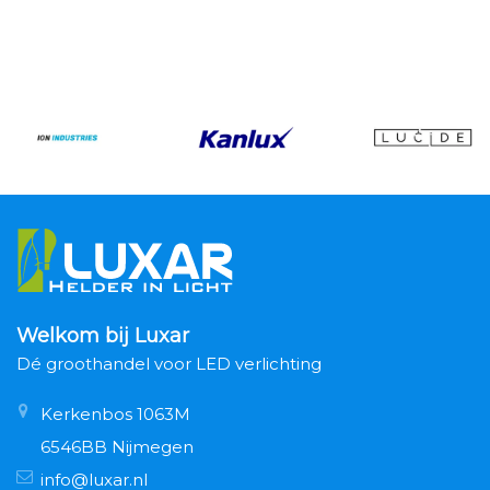
Welkom bij Luxar
Dé groothandel voor LED verlichting
Kerkenbos 1063M
6546BB Nijmegen
info@luxar.nl