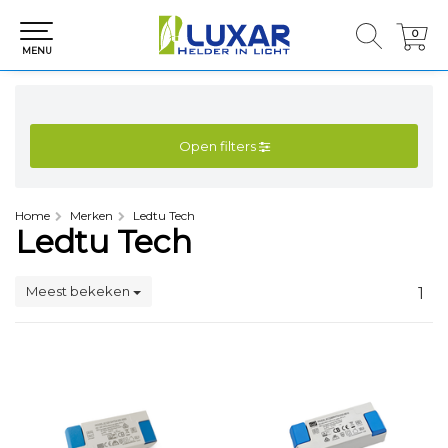
0
0
MENU
Open filters
Home
Merken
Ledtu Tech
Ledtu Tech
Meest bekeken
1