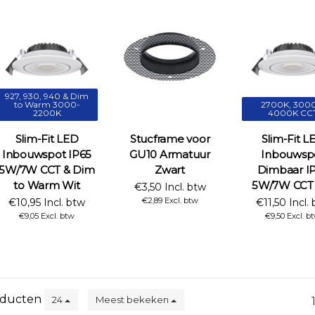
927, 930, 940 & Dim
to Warm 3000-
2700K, 3000
2200K
4000K CC
Slim-Fit LED
Stucframe voor
Slim-Fit L
Inbouwspot IP65
GU10 Armatuur
Inbouwsp
5W/7W CCT & Dim
Zwart
Dimbaar I
to Warm Wit
5W/7W CCT 
€3,50 Incl. btw
€2,89 Excl. btw
€10,95 Incl. btw
€11,50 Incl.
€9,05 Excl. btw
€9,50 Excl. b
ducten
24
Meest bekeken