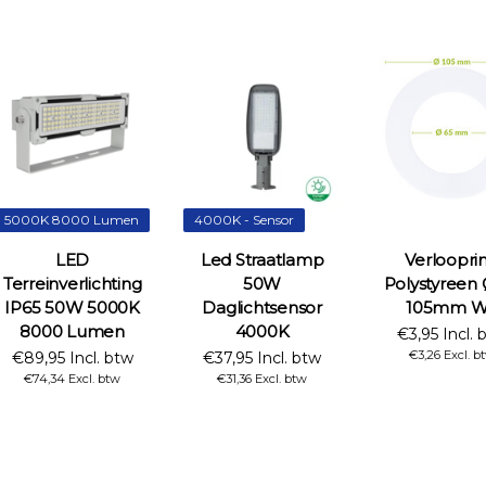
5000K 8000 Lumen
4000K - Sensor
LED
Led Straatlamp
Verloopri
Terreinverlichting
50W
Polystyreen 
IP65 50W 5000K
Daglichtsensor
105mm W
8000 Lumen
4000K
€3,95 Incl. 
€3,26 Excl. b
€89,95 Incl. btw
€37,95 Incl. btw
€74,34 Excl. btw
€31,36 Excl. btw