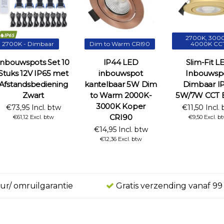
2700K, 3000
2700K - Dimbaar
Dim to Warm CRI90
4000K CC
Inbouwspots Set 10
IP44 LED
Slim-Fit L
Stuks 12V IP65 met
inbouwspot
Inbouwsp
Afstandsbediening
kantelbaar 5W Dim
Dimbaar I
Zwart
to Warm 2000K-
5W/7W CCT B
3000K Koper
€73,95 Incl. btw
€11,50 Incl.
CRI90
€61,12 Excl. btw
€9,50 Excl. b
€14,95 Incl. btw
€12,36 Excl. btw
ur/ omruilgarantie
Gratis verzending vanaf 99