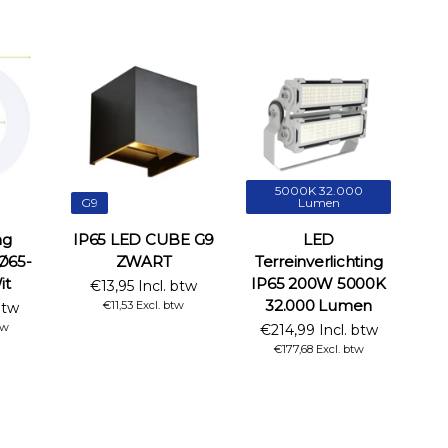
5000K 32.000
G9
Lumen
ng
IP65 LED CUBE G9
LED
Ø65-
ZWART
Terreinverlichting
it
IP65 200W 5000K
€13,95 Incl. btw
32.000 Lumen
€11,53 Excl. btw
btw
tw
€214,99 Incl. btw
€177,68 Excl. btw