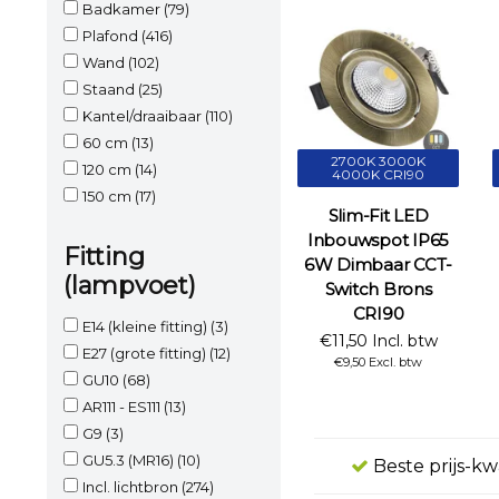
Badkamer
(79)
Plafond
(416)
Wand
(102)
Staand
(25)
Kantel/draaibaar
(110)
60 cm
(13)
2700K 3000K
120 cm
(14)
4000K CRI90
150 cm
(17)
Slim-Fit LED
Inbouwspot IP65
Fitting
6W Dimbaar CCT-
(lampvoet)
Switch Brons
CRI90
E14 (kleine fitting)
(3)
€11,50 Incl. btw
E27 (grote fitting)
(12)
€9,50 Excl. btw
GU10
(68)
AR111 - ES111
(13)
G9
(3)
GU5.3 (MR16)
(10)
Beste prijs-kw
Incl. lichtbron
(274)