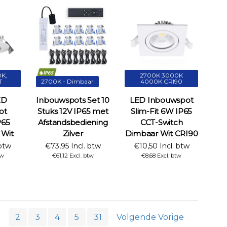
K,
2700K 3000K
T
2700K - Dimbaar
4000K CRI90
ED
Inbouwspots Set 10
LED Inbouwspot
ot
Stuks 12V IP65 met
Slim-Fit 6W IP65
P65
Afstandsbediening
CCT-Switch
Wit
Zilver
Dimbaar Wit CRI90
 btw
€73,95 Incl. btw
€10,50 Incl. btw
tw
€61,12 Excl. btw
€8,68 Excl. btw
1
2
3
4
5
31
Volgende Vorige