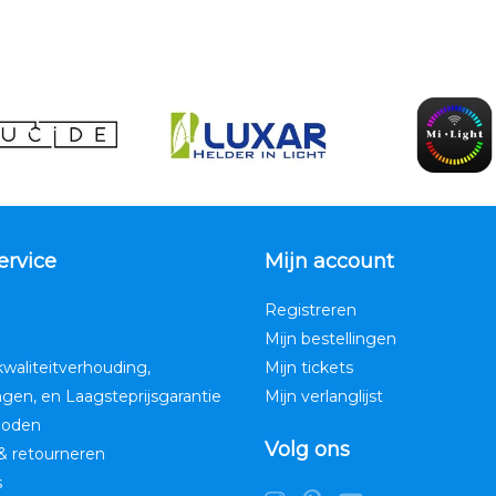
ervice
Mijn account
Registreren
Mijn bestellingen
kwaliteitverhouding,
Mijn tickets
ngen, en Laagsteprijsgarantie
Mijn verlanglijst
hoden
Volg ons
& retourneren
s