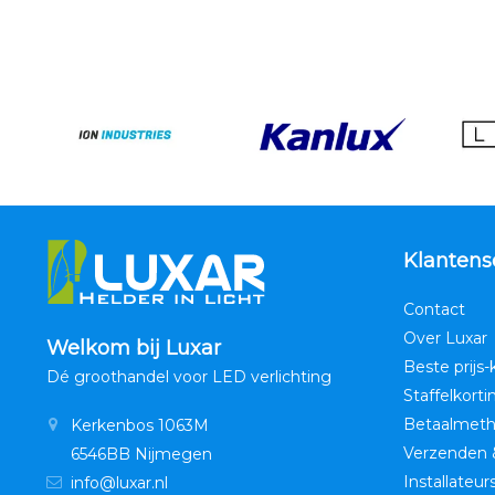
Klantens
Contact
Over Luxar
Welkom bij Luxar
Beste prijs-
Dé groothandel voor LED verlichting
Staffelkorti
Betaalmet
Kerkenbos 1063M
Verzenden 
6546BB Nijmegen
Installateur
info@luxar.nl