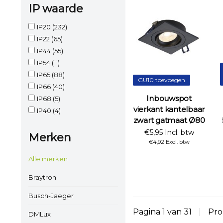
IP waarde
IP20
(232)
IP22
(65)
IP44
(55)
IP54
(11)
IP65
(88)
GU10 toevoegen
IP66
(40)
Inbouwspot
IP68
(5)
vierkant kantelbaar
IP40
(4)
zwart gatmaat Ø80
€5,95 Incl. btw
Merken
€4,92 Excl. btw
Alle merken
Braytron
Busch-Jaeger
Pagina 1 van 31
|
Pro
DMLux