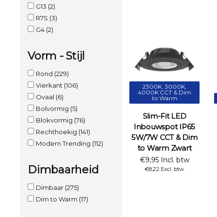
G13
(2)
R7S
(3)
G4
(2)
Vorm - Stijl
Rond
(229)
Vierkant
(106)
2300K, 3000K,
4000K CCT & Dim
Ovaal
(6)
to Warm
Bolvormig
(5)
Slim-Fit LED
Blokvormig
(76)
Inbouwspot IP65
Rechthoekig
(141)
5W/7W CCT & Dim
Modern Trending
(112)
to Warm Zwart
€9,95 Incl. btw
Dimbaarheid
€8,22 Excl. btw
Dimbaar
(275)
Dim to Warm
(17)