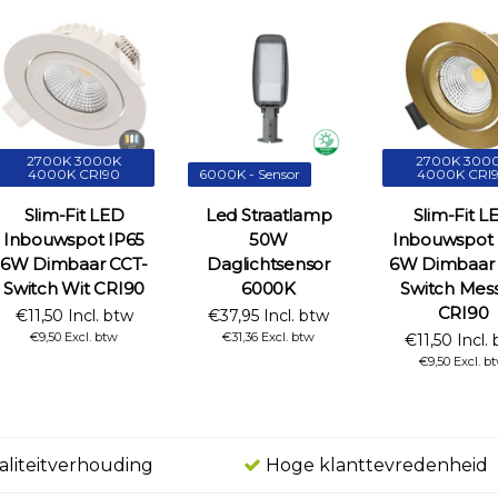
2700K 3000K
2700K 300
4000K CRI90
6000K - Sensor
4000K CRI
Slim-Fit LED
Led Straatlamp
Slim-Fit L
Inbouwspot IP65
50W
Inbouwspot 
6W Dimbaar CCT-
Daglichtsensor
6W Dimbaar 
Switch Wit CRI90
6000K
Switch Mes
CRI90
€11,50 Incl. btw
€37,95 Incl. btw
€9,50 Excl. btw
€31,36 Excl. btw
€11,50 Incl.
€9,50 Excl. b
aliteitverhouding
Hoge klanttevredenheid