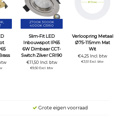
K,
2700K 3000K
T
4000K CRI90
ED
Slim-Fit LED
Verloopring Metaal
ot
Inbouwspot IP65
Ø75-115mm Mat
P65
6W Dimbaar CCT-
Wit
rass
Switch Zilver CRI90
€4,25 Incl. btw
€3,51 Excl. btw
 btw
€11,50 Incl. btw
tw
€9,50 Excl. btw
Grote eigen voorraad