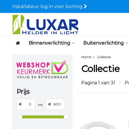
Installateur log in voor korting
Binnenverlichting
Buitenverlichting
Home
Collectie
Collectie
Pagina 1 van 31
|
P
Prijs
€
€
tot