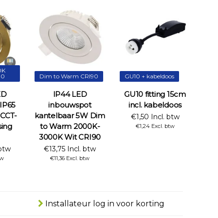
0K
90
Dim to Warm CRI90
GU10 + kabeldoos
ED
IP44 LED
GU10 fitting 15cm
IP65
inbouwspot
incl. kabeldoos
CCT-
kantelbaar 5W Dim
€1,50 Incl. btw
sing
to Warm 2000K-
€1,24 Excl. btw
3000K Wit CRI90
 btw
€13,75 Incl. btw
tw
€11,36 Excl. btw
Installateur log in voor korting