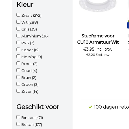
Kleur
Zwart
(272)
Wit
(288)
Grijs
(39)
Stucframe voor
Aluminium
(36)
GU10 Armatuur Wit
RVS
(2)
€3,95 Incl. btw
Koper
(6)
€3,26 Excl. btw
Messing
(9)
Brons
(2)
Goud
(4)
Bruin
(2)
Groen
(3)
Zilver
(14)
Geschikt voor
100 dagen reto
Binnen
(471)
Buiten
(177)