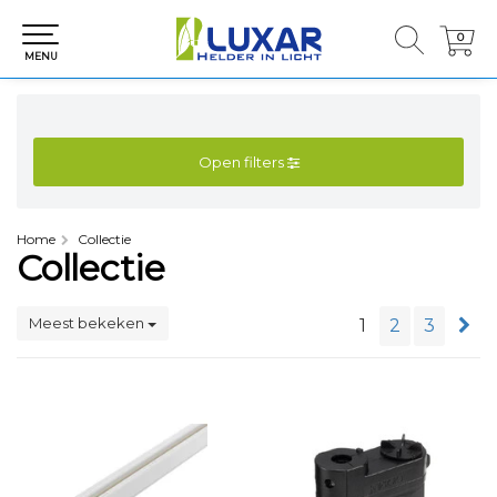
0
0
MENU
Open filters
Home
Collectie
Collectie
Meest bekeken
1
2
3