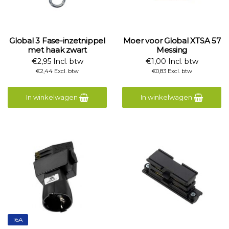
Global 3 Fase-inzetnippel
Moer voor Global XTSA 57
met haak zwart
Messing
€2,95 Incl. btw
€1,00 Incl. btw
€2,44 Excl. btw
€0,83 Excl. btw
In winkelwagen
In winkelwagen
16A