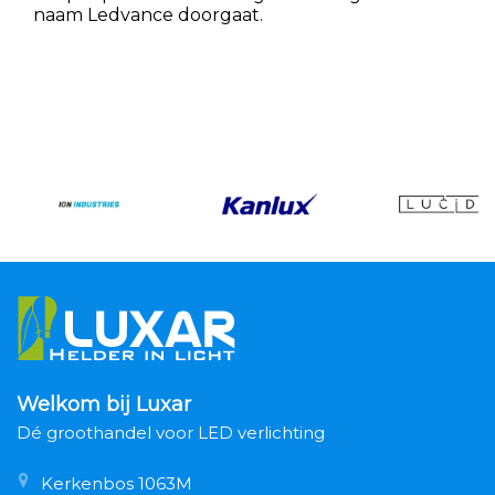
naam Ledvance doorgaat.
Welkom bij Luxar
Dé groothandel voor LED verlichting
Kerkenbos 1063M