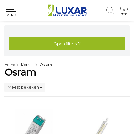
0
0
MENU
Open filters
Home
Merken
Osram
Osram
Meest bekeken
1