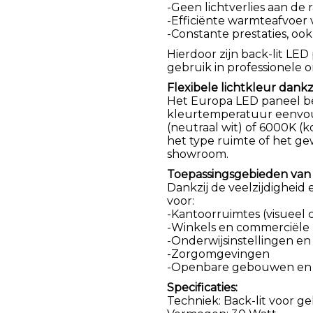
-Geen lichtverlies aan de
-Efficiënte warmteafvoer
-Constante prestaties, ook
Hierdoor zijn back-lit LED
gebruik in professionele
Flexibele lichtkleur dankz
Het Europa LED paneel be
kleurtemperatuur eenvoud
(neutraal wit) of 6000K (k
het type ruimte of het ge
showroom.
Toepassingsgebieden van d
Dankzij de veelzijdigheid e
voor:
-Kantoorruimtes (visueel
-Winkels en commerciële
-Onderwijsinstellingen en
-Zorgomgevingen
-Openbare gebouwen en 
Specificaties:
Techniek: Back-lit voor ge