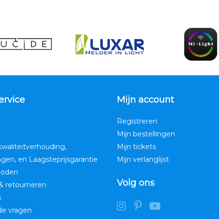
ervice
Mijn account
Registreren
Mijn bestellingen
kwaliteitverhouding,
Mijn tickets
ngen, en Laagsteprijsgarantie
Mijn verlanglijst
hoden
Volg ons
& retourneren
s
de vragen