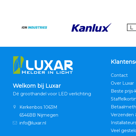
Klantens
Contact
Over Luxar
Welkom bij Luxar
Beste prijs-
Dé groothandel voor LED verlichting
Staffelkorti
Betaalmet
Kerkenbos 1063M
Verzenden 
6546BB Nijmegen
Installateur
info@luxar.nl
Veel gestel