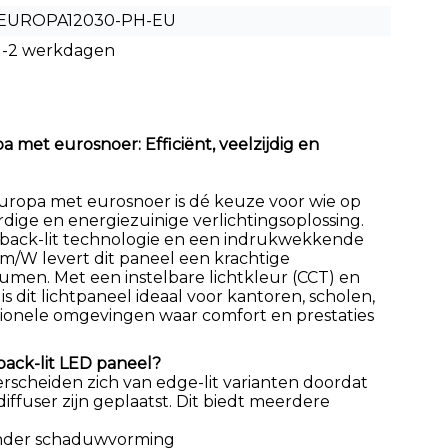
EUROPA12030-PH-EU
1-2 werkdagen
 met eurosnoer: Efficiënt, veelzijdig en
Europa met eurosnoer is dé keuze voor wie op
dige en energiezuinige verlichtingsoplossing.
back-lit technologie en een indrukwekkende
 lm/W levert dit paneel een krachtige
umen. Met een instelbare lichtkleur (CCT) en
 dit lichtpaneel ideaal voor kantoren, scholen,
sionele omgevingen waar comfort en prestaties
ack-lit LED paneel?
erscheiden zich van edge-lit varianten doordat
diffuser zijn geplaatst. Dit biedt meerdere
zonder schaduwvorming