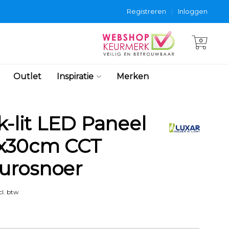
Registreren
|
Inloggen
0
Outlet
Inspiratie
Merken
k-lit LED Paneel
0x30cm CCT
urosnoer
l. btw