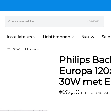
Zoeken
Installateurs
Lichtbronnen
Nieuw
Sale
x30cm CCT 30W met Eurosnoer
Philips Bac
Europa 12
30W met E
€
32,50
Incl. btw
€26,86
Exc