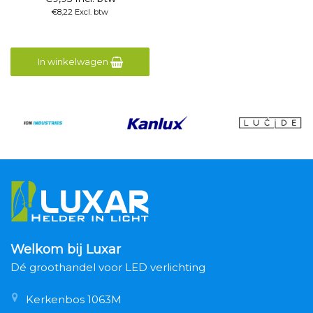
€8,22 Excl. btw
In winkelwagen
Welkom bij Luxar
Dé groothandel voor LED verlichting
Kerkenbos 1063M