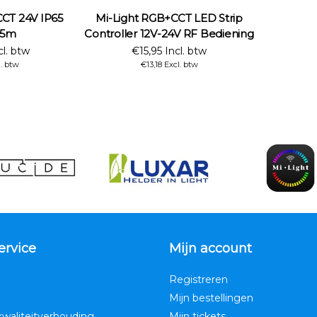
CCT 24V IP65
Mi-Light RGB+CCT LED Strip
 5m
Controller 12V-24V RF Bediening
l. btw
€15,95 Incl. btw
. btw
€13,18 Excl. btw
ervice
Mijn account
Registreren
Mijn bestellingen
kwaliteitverhouding,
Mijn tickets