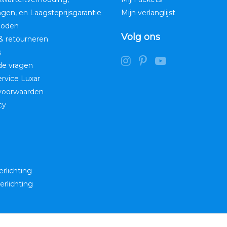
ngen, en Laagsteprijsgarantie
Mijn verlanglijst
hoden
Volg ons
& retourneren
s
de vragen
service Luxar
voorwaarden
cy
erlichting
erlichting