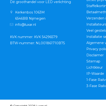
Dé groothandel voor LED verlichting
Staffelkorti
Betaalmet
Kerkenbos 1063M
Verzenden 
6546BB Nijmegen
Installateur
info@luxar.nl
Veel gestel
Installatie 
KVK nummer: KVK 54296579
Algemene 
BTW-nummer: NL001861710B75
Privacy poli
Disclaimer
Sitemap
Lichtkleur
IP-Waarde
1-Fase Railv
3-Fase Railv
© Copyright 2026 Luxar.nl