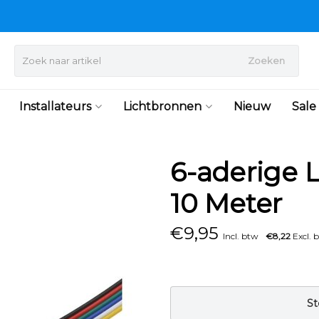
Zoeken
Installateurs
Lichtbronnen
Nieuw
Sale
6-aderige L
10 Meter
€
9,95
Incl. btw
€8,22
Excl. 
St