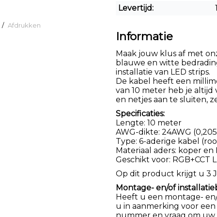
Levertijd:
/
Afdrukken
Informatie
Maak jouw klus af met onz
blauwe en witte bedradin
installatie van LED strips.
De kabel heeft een milli
van 10 meter heb je altij
en netjes aan te sluiten, 
Specificaties:
Lengte: 10 meter
AWG-dikte: 24AWG (0,205
Type: 6-aderige kabel (roo
Materiaal aders: koper en
Geschikt voor: RGB+CCT L
Op dit product krijgt u 3 J
Montage- en/of installatie
Heeft u een montage- en/of
u in aanmerking voor een
nummer en vraag om uw k