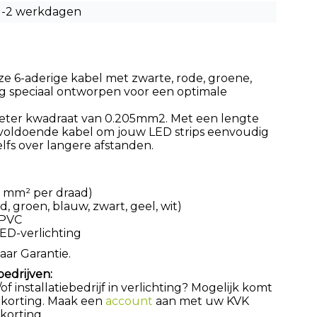
1-2 werkdagen
e 6-aderige kabel met zwarte, rode, groene,
g speciaal ontworpen voor een optimale
meter kwadraat van 0.205mm2. Met een lengte
d voldoende kabel om jouw LED strips eenvoudig
zelfs over langere afstanden.
 mm² per draad)
d, groen, blauw, zwart, geel, wit)
 PVC
ED-verlichting
aar Garantie.
bedrijven:
 installatiebedrijf in verlichting? Mogelijk komt
 korting. Maak een
account
aan met uw KVK
orting.