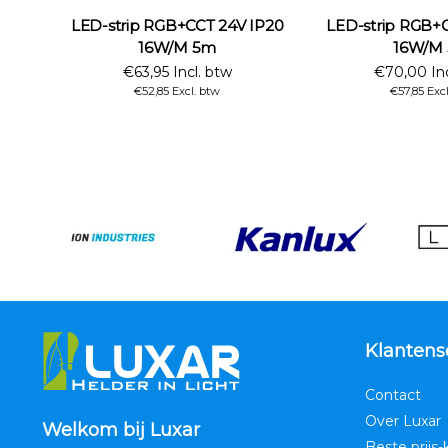
LED-strip RGB+CCT 24V IP20
LED-strip RGB+
16W/M 5m
16W/M
€63,95 Incl. btw
€70,00 Inc
€52,85 Excl. btw
€57,85 Excl
Klantens
Contact
Over Luxar
Welkom bij Luxar
Beste prijs-