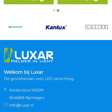
Welkom bij Luxar
Dé groothandel voor LED verlichting
Kerkenbos 1063M
6546BB Nijmegen
info@luxar.nl