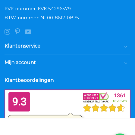
KVK nummer: KVK 54296579
BTW-nummer: NL001861710B75
Klantenservice
Mijn account
Klantbeoordelingen