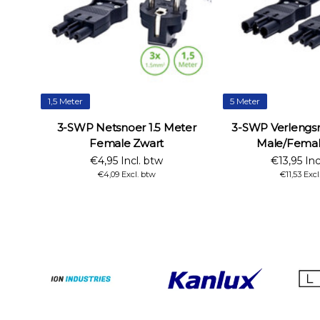
1,5 Meter
5 Meter
3-SWP Netsnoer 1.5 Meter
3-SWP Verlengs
Female Zwart
Male/Femal
€4,95 Incl. btw
€13,95 Inc
€4,09 Excl. btw
€11,53 Excl