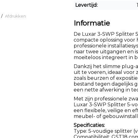
Levertijd:
/
Afdrukken
Informatie
De Luxar 3-SWP Splitter 5
compacte oplossing voor h
professionele installaties
naar twee uitgangen en is
moeiteloos integreert in
Dankzij het slimme plug-an
uit te voeren, ideaal voor z
zoals beurzen of expositi
bestand tegen dagelijks g
een nette afwerking in te
Met zijn professionele zw
Luxar 3-SWP Splitter 5-vo
een flexibele, veilige en e
meubel- of gebouwinstalla
Specificaties:
Type: 5-voudige splitter 
Compatibiliteit: GST18 co