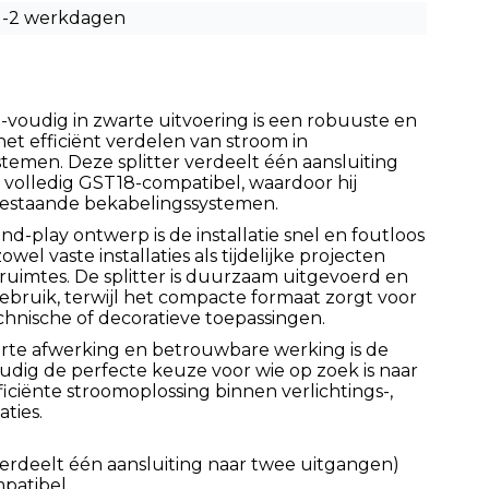
1-2 werkdagen
-voudig in zwarte uitvoering is een robuuste en
et efficiënt verdelen van stroom in
ystemen. Deze splitter verdeelt één aansluiting
 volledig GST18-compatibel, waardoor hij
 bestaande bekabelingssystemen.
d-play ontwerp is de installatie snel en foutloos
owel vaste installaties als tijdelijke projecten
eruimtes. De splitter is duurzaam uitgevoerd en
ebruik, terwijl het compacte formaat zorgt voor
chnische of decoratieve toepassingen.
arte afwerking en betrouwbare werking is de
udig de perfecte keuze voor wie op zoek is naar
fficiënte stroomoplossing binnen verlichtings-,
ties.
(verdeelt één aansluiting naar twee uitgangen)
mpatibel