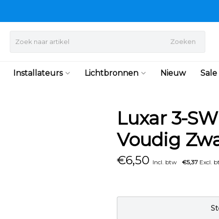
Zoeken
Installateurs
Lichtbronnen
Nieuw
Sale
Luxar 3-SWP
Voudig Zwa
€
6,50
Incl. btw
€5,37
Excl. 
St