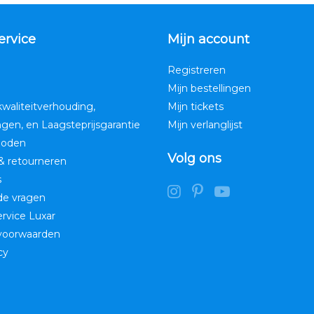
ervice
Mijn account
Registreren
Mijn bestellingen
kwaliteitverhouding,
Mijn tickets
ngen, en Laagsteprijsgarantie
Mijn verlanglijst
hoden
Volg ons
& retourneren
s
de vragen
service Luxar
voorwaarden
cy