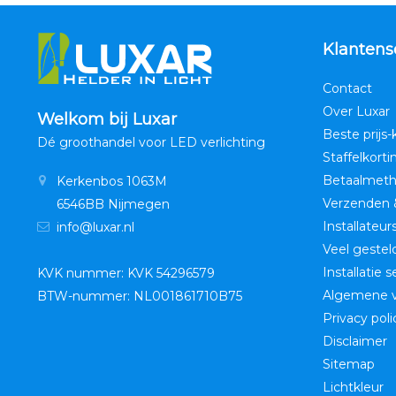
Klantens
Contact
Over Luxar
Welkom bij Luxar
Beste prijs-
Dé groothandel voor LED verlichting
Staffelkorti
Betaalmet
Kerkenbos 1063M
Verzenden 
6546BB Nijmegen
Installateur
info@luxar.nl
Veel gestel
Installatie 
KVK nummer: KVK 54296579
Algemene 
BTW-nummer: NL001861710B75
Privacy poli
Disclaimer
Sitemap
Lichtkleur