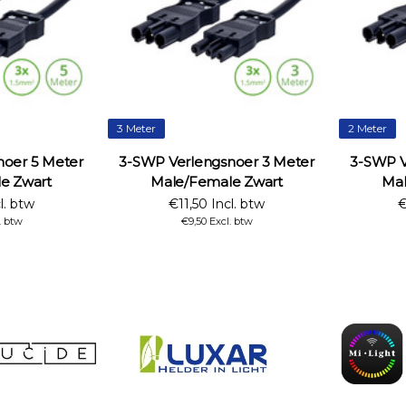
3 Meter
2 Meter
noer 5 Meter
3-SWP Verlengsnoer 3 Meter
3-SWP V
e Zwart
Male/Female Zwart
Mal
l. btw
€11,50 Incl. btw
€
. btw
€9,50 Excl. btw