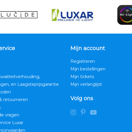
ervice
Mijn account
Registreren
Mijn bestellingen
kwaliteitverhouding,
Mijn tickets
ngen, en Laagsteprijsgarantie
Mijn verlanglijst
hoden
Volg ons
& retourneren
s
de vragen
service Luxar
voorwaarden