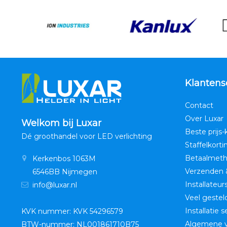
Klantens
Contact
Over Luxar
Welkom bij Luxar
Beste prijs-
Dé groothandel voor LED verlichting
Staffelkorti
Betaalmet
Kerkenbos 1063M
Verzenden 
6546BB Nijmegen
Installateur
info@luxar.nl
Veel gestel
Installatie 
KVK nummer: KVK 54296579
Algemene 
BTW-nummer: NL001861710B75