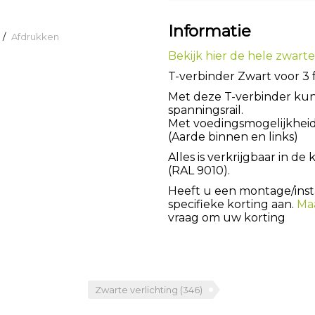
Informatie
/
Afdrukken
Bekijk hier de hele zwarte s
T-verbinder Zwart voor 3 f
Met deze T-verbinder kun
spanningsrail.
Met voedingsmogelijkheid
(Aarde binnen en links)
Alles is verkrijgbaar in de
(RAL 9010).
Heeft u een montage/instal
specifieke korting aan.
Ma
vraag om uw korting
Zwarte verlichting
(346)