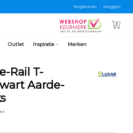
Registreren
|
Inloggen
0
Outlet
Inspiratie
Merken
e-Rail T-
zwart Aarde-
s
btw