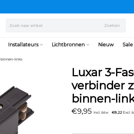
Zoeken
Installateurs
Lichtbronnen
Nieuw
Sale
-binnen-links
Luxar 3-Fas
verbinder 
binnen-link
€
9,95
Incl. btw
€8,22
Excl. 