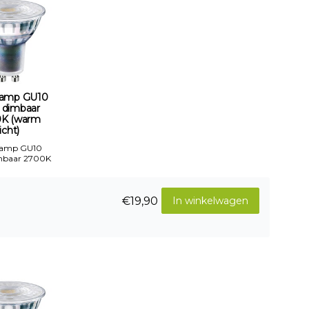
amp GU10
 dimbaar
K (warm
licht)
Lamp GU10
mbaar 2700K
€19,90
In winkelwagen