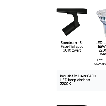
Spectrum - 3-
LED L
Fase-Rail spot
5,5W
GU10 zwart
2200
war
LED 
5,5W di
inclusief 1x Luxar GU10
LED lamp dimbaar
2200K