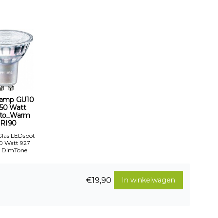
amp GU10
-50 Watt
to_Warm
RI90
 Glas LEDspot
50 Watt 927
 DimTone
€19,90
In winkelwagen