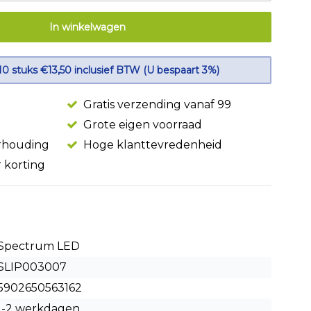
In winkelwagen
10 stuks €13,50 inclusief BTW (U bespaart 3%)
Gratis verzending vanaf 99
Grote eigen voorraad
erhouding
Hoge klanttevredenheid
r korting
Spectrum LED
SLIP003007
5902650563162
1-2 werkdagen