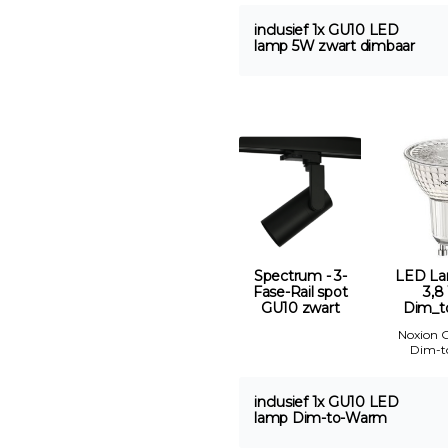
inclusief 1x GU10 LED
lamp 5W zwart dimbaar
Spectrum - 3-
LED La
Fase-Rail spot
3,8
GU10 zwart
Dim_t
Noxion 
Dim-
inclusief 1x GU10 LED
lamp Dim-to-Warm