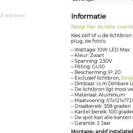
Informatie
/
Afdrukken
Bekijk hier de hele zwarte s
Kies zelf of u de lichtbro
plug, zie foto's.
– Wattage: 10W LED Max.
– Kleur: Zwart
– Spanning: 230V
– Fitting: GU10
– Bescherming IP: 20
– Exclusief lichtbron,
beki
– Dimbaar: i.c.m Dimbare 
– De lichtbron ligt mooi v
– Materiaal: Aluminium
– Maatvoering: 57x121x1
– Draaibereik: 358 graden
– Kantel bereik: 100 grade
– De spot kan alle kanten
– Garantie: 2 Jaar
Montage- en/of installatie