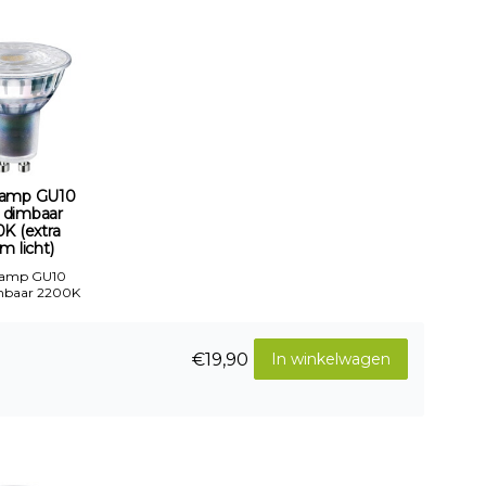
amp GU10
 dimbaar
K (extra
m licht)
Lamp GU10
mbaar 2200K
€19,90
In winkelwagen