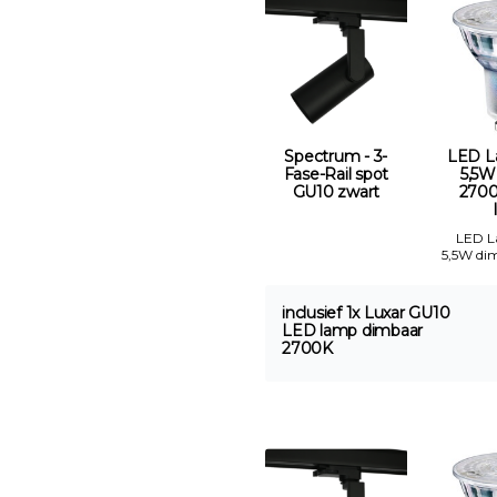
Spectrum - 3-
LED L
Fase-Rail spot
5,5W
GU10 zwart
2700
LED 
5,5W di
inclusief 1x Luxar GU10
LED lamp dimbaar
2700K