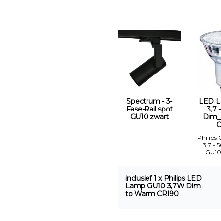
Spectrum - 3-
LED L
Fase-Rail spot
3,7 
GU10 zwart
Dim_
C
Philips
3,7 - 
GU10
inclusief 1 x Philips LED
Lamp GU10 3,7W Dim
to Warm CRI90