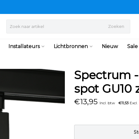
Zoeken
Installateurs
Lichtbronnen
Nieuw
Sale
Spectrum - 
spot GU10 
€
13,95
Incl. btw
€11,53
Excl.
St