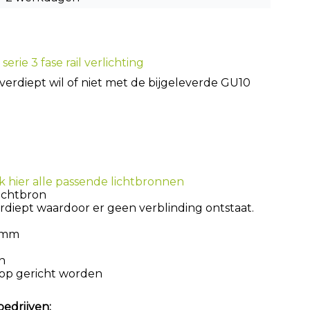
erie 3 fase rail verlichting
n verdiept wil of niet met de bijgeleverde GU10
jk hier alle passende lichtbronnen
Lichtbron
erdiept waardoor er geen verblinding ontstaat.
72mm
n
 op gericht worden
bedrijven: