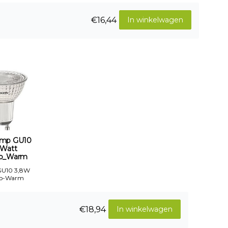
€16,44
In winkelwagen
mp GU10
 Watt
o_Warm
GU10 3,8W
to-Warm
€18,94
In winkelwagen