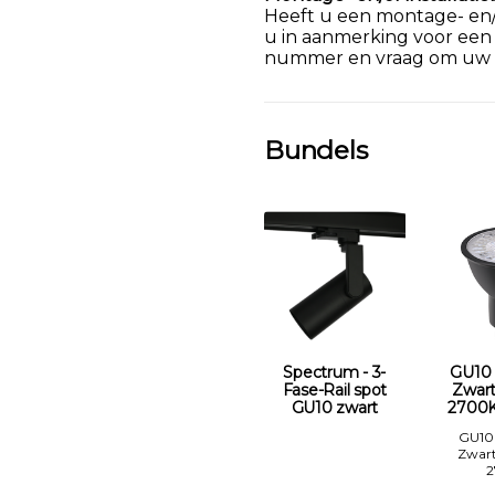
Heeft u een montage- en/of
u in aanmerking voor een
nummer en vraag om uw k
Bundels
Spectrum - 3-
GU10
Fase-Rail spot
Zwar
GU10 zwart
2700K
GU10
Zwar