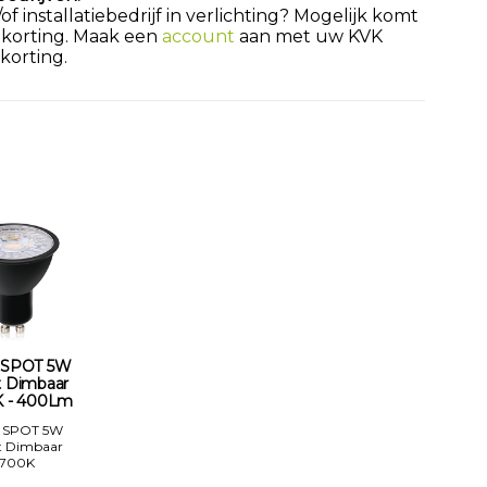
 installatiebedrijf in verlichting? Mogelijk komt
 korting. Maak een
account
aan met uw KVK
orting.
 SPOT 5W
t Dimbaar
 - 400Lm
 SPOT 5W
t Dimbaar
2700K